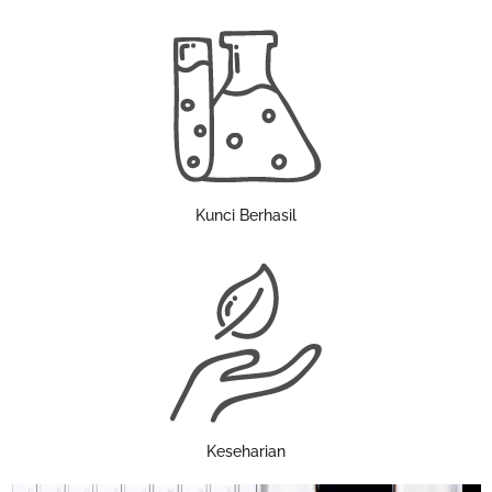
Kunci Berhasil
Keseharian