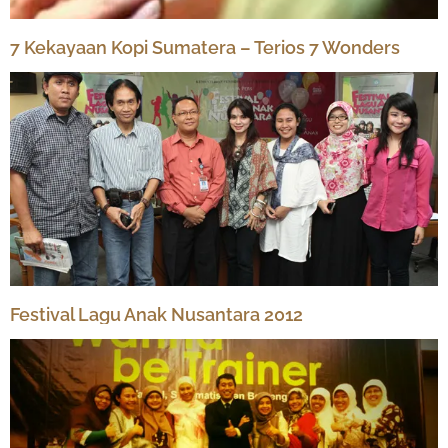
7 Kekayaan Kopi Sumatera – Terios 7 Wonders
Festival Lagu Anak Nusantara 2012