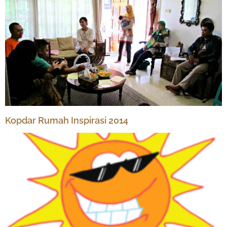
Kopdar Rumah Inspirasi 2014