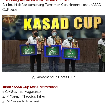
Berikut ini daftar pemenang Turnamen Catur Internasional KASAD
CUP 2021:
(c) Rawamangun Chess Club
Juara KASAD Cup Kelas Internasional
1. GM Susanto Megaranto
2. IM Yoseph Theolifus Taher
3. IM Azarya Jodi Setiyaki