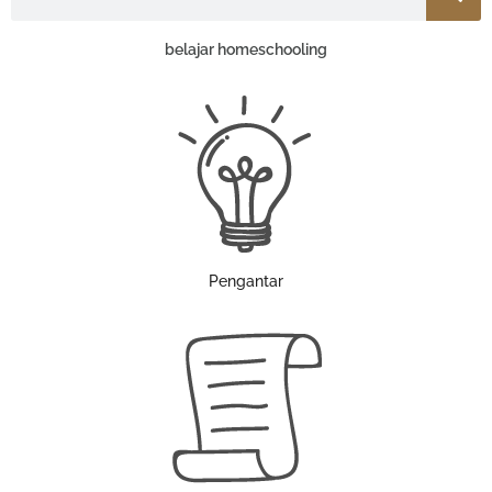
belajar homeschooling
Pengantar