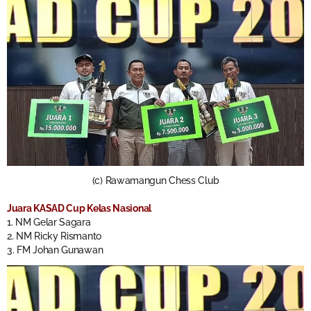
(c) Rawamangun Chess Club
Juara KASAD Cup Kelas Nasional
1. NM Gelar Sagara
2. NM Ricky Rismanto
3. FM Johan Gunawan