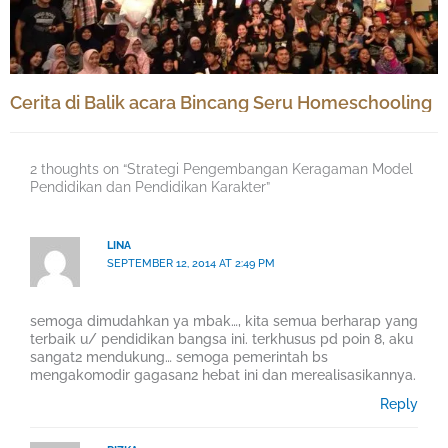
Cerita di Balik acara Bincang Seru Homeschooling
2 thoughts on “Strategi Pengembangan Keragaman Model
Pendidikan dan Pendidikan Karakter”
LINA
SEPTEMBER 12, 2014 AT 2:49 PM
semoga dimudahkan ya mbak…, kita semua berharap yang
terbaik u/ pendidikan bangsa ini. terkhusus pd poin 8, aku
sangat2 mendukung… semoga pemerintah bs
mengakomodir gagasan2 hebat ini dan merealisasikannya.
Reply