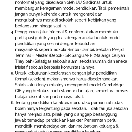
nonformal yang disediakan oleh UU Sisdiknas untuk
membangun keragaman model pendidikan. Tapi, pemerintah
jangan punya kehendak untuk mengontrol dan
mengubahnya menjadi sekolah seperti kebijakan yang
berlangsung hingga saat ini.
Penggunaan jalur informal & nonformal akan membuka
partisipasi publik yang luas dengan aneka bentuk model
pendidikan yang sesuai dengan kebutuhan
masyarakat, seperti: Sokola Rimba (Jambi), Sekolah Mesjid
Terminal – Mester (Depok), SR Sangu Akik (Malang), Qaryah
Thayibah (Salatiga), sekolah alam, sekolahrumah, dan aneka
inisiatif sekolah berbasis komunitas lainnya.
Untuk kebutuhan keselarasan dengan jalur pendidikan
formal (sekolah), mekanismenya harus disederhanakan.
Salah satu idenya misalnya mengambil model Cambridge
CIE yang berfokus pada standar dan ujian, sementara proses
belajar diserahkan pada masyarakat.
Tentang pendidikan karakter, menurutku pemerintah tidak
boleh hanya tergantung pada sekolah. Tidak fair jika sekolah
hanya menjadi satu pihak yang dianggap bertanggung
jawab terhadap pendidikan karakter. Pemerintah perlu
mendidik, memberdayakan, dan melibatkan keluarga &
masyarakat untuk proses pendidikan karakter.