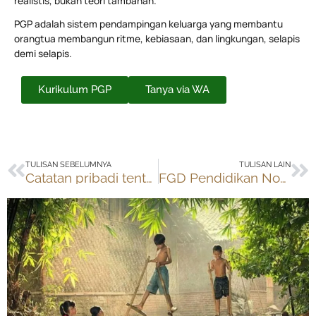
realistis, bukan teori tambahan.
PGP adalah sistem pendampingan keluarga yang membantu
orangtua membangun ritme, kebiasaan, dan lingkungan, selapis
demi selapis.
Kurikulum PGP
Tanya via WA
Prev
Ne
TULISAN SEBELUMNYA
TULISAN LAIN
Catatan pribadi tentang Rancangan Peraturan Menteri tentang SekolahRumah
FGD Pendidikan NonFormal-Informal di Pokja Jokowi-JK