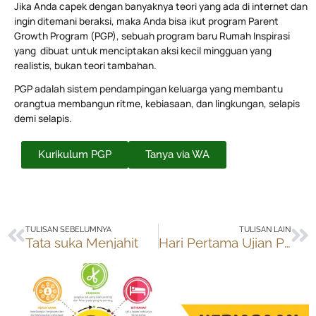
Jika Anda capek dengan banyaknya teori yang ada di internet dan
ingin ditemani beraksi, maka Anda bisa ikut program Parent
Growth Program (PGP), sebuah program baru Rumah Inspirasi
yang dibuat untuk menciptakan aksi kecil mingguan yang
realistis, bukan teori tambahan.
PGP adalah sistem pendampingan keluarga yang membantu
orangtua membangun ritme, kebiasaan, dan lingkungan, selapis
demi selapis.
Kurikulum PGP
Tanya via WA
Prev
Ne
TULISAN SEBELUMNYA
TULISAN LAIN
Tata suka Menjahit
Hari Pertama Ujian Paket A di Salatiga