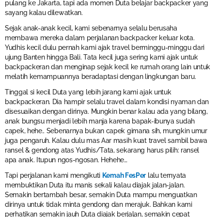
pulang ke Jakarta, tapi ada momen Duta belajar backpacker yang
sayang kalau dilewatkan.
Sejak anak-anak kecil, kami sebenarnya selalu berusaha
membawa mereka dalam perjalanan backpacker keluar kota.
Yudhis kecil dulu pernah kami ajak travel berminggu-minggu dari
ujung Banten hingga Bali. Tata kecil juga sering kami ajak untuk
backpackeran dan menginap sejak kecil ke rumah orang lain untuk
melatih kemampuannya beradaptasi dengan lingkungan baru.
Tinggal si kecil Duta yang lebih jarang kami ajak untuk
backpackeran. Dia hampir selalu travel dalam kondisi nyaman dan
disesuaikan dengan dirinya. Mungkin benar kalau ada yang bilang,
anak bungsu menjadi lebih manja karena bapak-ibunya sudah
capek, hehe.. Sebenarnya bukan capek gimana sih, mungkin umur
juga pengaruh. Kalau dulu mas Aar masih kuat travel sambil bawa
ransel & gendong atas Yudhis/Tata, sekarang harus pilih: ransel
apa anak. Itupun ngos-ngosan. Hehehe…
Tapi perjalanan kami mengikuti
Kemah FesPer
lalu ternyata
membuktikan Duta itu manis sekali kalau diajak jalan-jalan.
Semakin bertambah besar, semakin Duta mampu menguatkan
dirinya untuk tidak minta gendong dan merajuk. Bahkan kami
perhatikan semakin jauh Duta diajak berjalan, semakin cepat