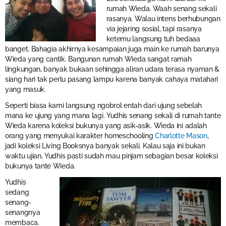
rumah Wieda. Waah senang sekali
rasanya. Walau intens berhubungan
via jejaring sosial, tapi rasanya
ketemu langsung tuh bedaaa
banget. Bahagia akhirnya kesampaian juga main ke rumah barunya
Wieda yang cantik. Bangunan rumah Wieda sangat ramah
lingkungan, banyak bukaan sehingga aliran udara terasa nyaman &
siang hari tak perlu pasang lampu karena banyak cahaya matahari
yang masuk.
Seperti biasa kami langsung ngobrol entah dari ujung sebelah
mana ke ujung yang mana lagi. Yudhis senang sekali di rumah tante
Wieda karena koleksi bukunya yang asik-asik. Wieda ini adalah
orang yang menyukai karakter homeschooling
Charlotte Mason
,
jadi koleksi Living Booksnya banyak sekali. Kalau saja ini bukan
waktu ujian, Yudhis pasti sudah mau pinjam sebagian besar koleksi
bukunya tante Wieda.
Yudhis
sedang
senang-
senangnya
membaca.