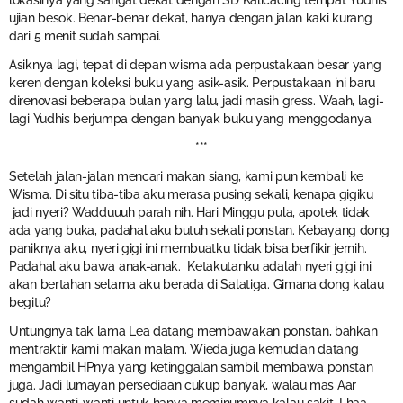
lokasinya yang sangat dekat dengan SD Kalicacing tempat Yudhis
ujian besok. Benar-benar dekat, hanya dengan jalan kaki kurang
dari 5 menit sudah sampai.
Asiknya lagi, tepat di depan wisma ada perpustakaan besar yang
keren dengan koleksi buku yang asik-asik. Perpustakaan ini baru
direnovasi beberapa bulan yang lalu, jadi masih gress. Waah, lagi-
lagi Yudhis berjumpa dengan banyak buku yang menggodanya.
***
Setelah jalan-jalan mencari makan siang, kami pun kembali ke
Wisma. Di situ tiba-tiba aku merasa pusing sekali, kenapa gigiku
jadi nyeri? Wadduuuh parah nih. Hari Minggu pula, apotek tidak
ada yang buka, padahal aku butuh sekali ponstan. Kebayang dong
paniknya aku, nyeri gigi ini membuatku tidak bisa berfikir jernih.
Padahal aku bawa anak-anak. Ketakutanku adalah nyeri gigi ini
akan bertahan selama aku berada di Salatiga. Gimana dong kalau
begitu?
Untungnya tak lama Lea datang membawakan ponstan, bahkan
mentraktir kami makan malam. Wieda juga kemudian datang
mengambil HPnya yang ketinggalan sambil membawa ponstan
juga. Jadi lumayan persediaan cukup banyak, walau mas Aar
sudah wanti-wanti untuk hanya meminumnya kalau sakit. Lhaa