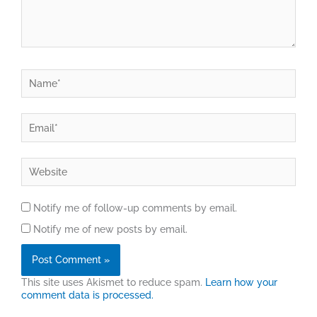
Name*
Email*
Website
Notify me of follow-up comments by email.
Notify me of new posts by email.
This site uses Akismet to reduce spam.
Learn how your
comment data is processed.