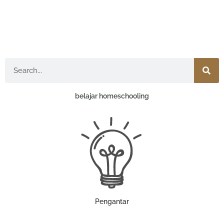
Search
belajar homeschooling
Pengantar