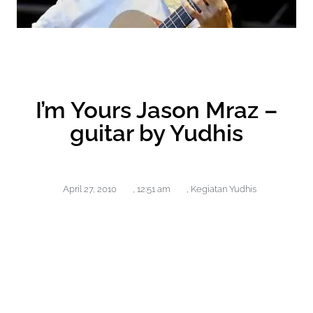
I’m Yours Jason Mraz –
guitar by Yudhis
April 27, 2010
,
12:51 am
,
Kegiatan Yudhis