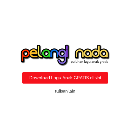
Download Lagu Anak GRATIS di sini
tulisan lain