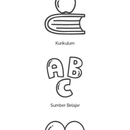
Kurikulum
Sumber Belajar