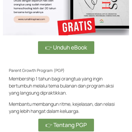
👉 Unduh eBook
Parent Growth Program (PGP)
Membership 1 tahun bagi orangtua yang ingin
bertumbuh melalui tema bulanan dan program aksi
yang langsung dipraktikkan.
Membantu membangun ritme, kejelasan, dan relasi
yang lebih hangat dalam keluarga.
👉 Tentang PGP