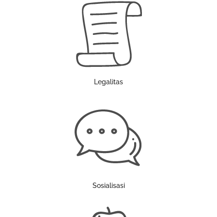
Legalitas
Sosialisasi