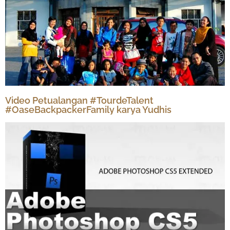
Video Petualangan #TourdeTalent
#OaseBackpackerFamily karya Yudhis