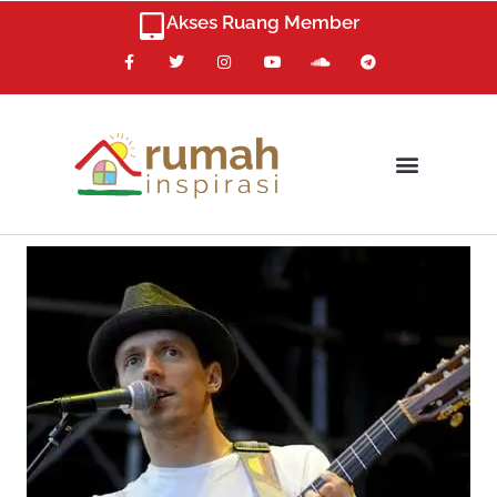
Skip
Akses Ruang Member
to
F
T
I
Y
S
T
content
a
w
n
o
o
e
c
i
s
u
u
l
e
t
t
t
n
e
b
t
a
u
d
g
o
e
g
b
c
r
o
r
r
e
l
a
k
a
o
m
m
u
d