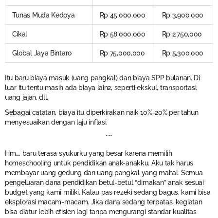
Tunas Muda Kedoya
Rp 45,000,000
Rp 3,900,000
Cikal
Rp 58,000,000
Rp 2,750,000
Global Jaya Bintaro
Rp 75,000,000
Rp 5,300,000
Itu baru biaya masuk (uang pangkal) dan biaya SPP bulanan. Di
luar itu tentu masih ada biaya lain2, seperti ekskul, transportasi,
uang jajan, dll.
Sebagai catatan, biaya itu diperkirakan naik 10%-20% per tahun
menyesuaikan dengan laju inflasi.
***
Hm…. baru terasa syukurku yang besar karena memilih
homeschooling untuk pendidikan anak-anakku. Aku tak harus
membayar uang gedung dan uang pangkal yang mahal. Semua
pengeluaran dana pendidikan betul-betul “dimakan” anak sesuai
budget yang kami miliki. Kalau pas rezeki sedang bagus, kami bisa
eksplorasi macam-macam. Jika dana sedang terbatas, kegiatan
bisa diatur lebih efisien lagi tanpa mengurangi standar kualitas