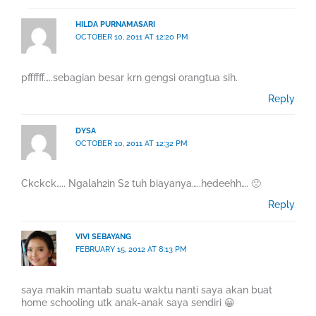
HILDA PURNAMASARI
OCTOBER 10, 2011 AT 12:20 PM
pffffff…..sebagian besar krn gengsi orangtua sih.
Reply
DYSA
OCTOBER 10, 2011 AT 12:32 PM
Ckckck….. Ngalah2in S2 tuh biayanya…..hedeehh…. 🙁
Reply
VIVI SEBAYANG
FEBRUARY 15, 2012 AT 8:13 PM
saya makin mantab suatu waktu nanti saya akan buat
home schooling utk anak-anak saya sendiri 😀