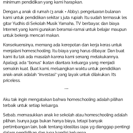
minimum pendidikan yang kami harapkan.
Dengan 4 anak di rumah (3 anak + Abby), pengeluaran bulanan
kami untuk pendidikan sekitar 1 juta rupiah. Itu sudah termasuk les
gitar Yudhis di Sekolah Musik Yamaha, TV berbayar, dan biaya
Internet yang kami gunakan beramai-ramai untuk belajar maupun
untuk bekerja mencari makan.
Konsekuensinya, memang ada kerepotan dan kerja keras untuk
menjalani homeschooling. Itu biaya yang harus dibayar. Dan buat
kami itu tak ada masalah karena kami senang melakukannya.
Apalagi, ada “bonus” ikatan diantara keluarga yang menjadi
semakin kuat. Buat kami, meluangkan waktu untuk pendidikan
anak-anak adalah “investasi” yang layak untuk dilakukan. It’s
priceless.
***
Aku tak ingin mengatakan bahwa homeschooling adalah pilihan
terbaik untuk setiap keluarga.
Sebab, memasukkan anak ke sekolah atau homeschooling adalah
pilihan. Isunya juga bukan hanya biaya, tetapi banyak
pertimbangan lain, baik tentang idealitas (apa yg dianggap penting)
dalam pendidikan dan juga kondisi keluarga .