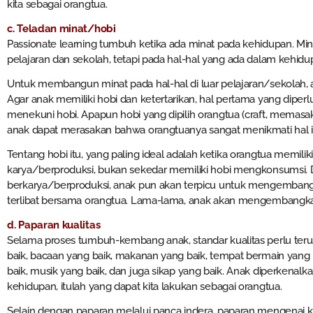
kita sebagai orangtua.
c. Teladan minat/hobi
Passionate learning tumbuh ketika ada minat pada kehidupan. Mi
pelajaran dan sekolah, tetapi pada hal-hal yang ada dalam kehid
Untuk membangun minat pada hal-hal di luar pelajaran/sekolah, 
Agar anak memiliki hobi dan ketertarikan, hal pertama yang diper
menekuni hobi. Apapun hobi yang dipilih orangtua (craft, memasak
anak dapat merasakan bahwa orangtuanya sangat menikmati hal i
Tentang hobi itu, yang paling ideal adalah ketika orangtua memil
karya/berproduksi, bukan sekedar memiliki hobi mengkonsumsi. 
berkarya/berproduksi, anak pun akan terpicu untuk mengembang
terlibat bersama orangtua. Lama-lama, anak akan mengembangk
d. Paparan kualitas
Selama proses tumbuh-kembang anak, standar kualitas perlu ter
baik, bacaan yang baik, makanan yang baik, tempat bermain yang 
baik, musik yang baik, dan juga sikap yang baik. Anak diperkenal
kehidupan, itulah yang dapat kita lakukan sebagai orangtua.
Selain dengan paparan melalui panca indera, paparan mengenai ku