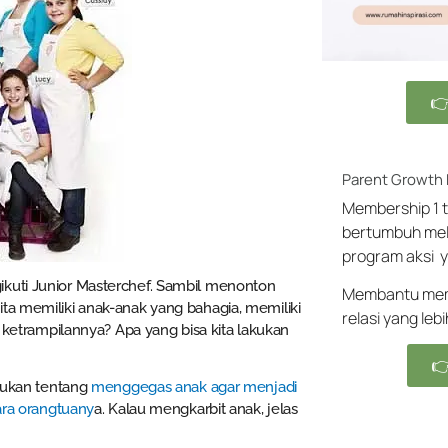

Parent Growth
Membership 1 t
bertumbuh mel
program aksi y
ikuti Junior Masterchef. Sambil menonton
Membantu memb
ta memiliki anak-anak yang bahagia, memiliki
relasi yang leb
trampilannya? Apa yang bisa kita lakukan

 bukan tentang
menggegas anak agar menjadi
ra orangtuany
a. Kalau mengkarbit anak, jelas