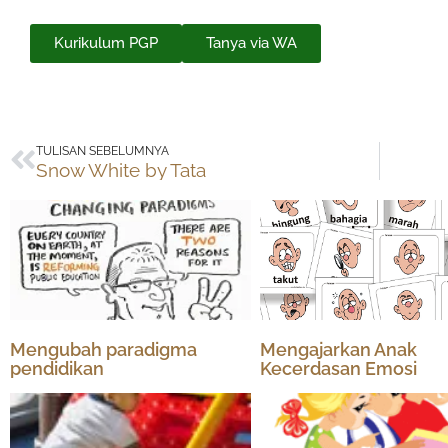
Kurikulum PGP
Tanya via WA
Prev
TULISAN SEBELUMNYA
Snow White by Tata
Mengubah paradigma
Mengajarkan Anak
pendidikan
Kecerdasan Emosi