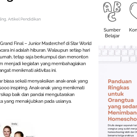
ling
,
Artikel Pendidikan
Sumber
Kom
Belajar
rand Final – Junior Masterchef di Star World
ra ini adalah hiburan. Walaupun setiap hari
 rumah, tetap saja berkumpul dan menonton
am menjadi kegiatan yang membahagiakan
gat menikmati aktivitas ini.
uar biasa sekali menyaksikan anak-anak yang
sooo inspiring. Anak-anak yang menikmati
rsikap baik dan pandai mengutarakan
ka yang menakjubkan pada usianya.