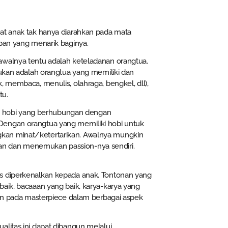
nat anak tak hanya diarahkan pada mata
upan yang menarik baginya.
awalnya tentu adalah keteladanan orangtua.
lukan adalah orangtua yang memiliki dan
, membaca, menulis, olahraga, bengkel, dll),
tu.
iki hobi yang berhubungan dengan
Dengan orangtua yang memiliki hobi untuk
kan minat/ketertarikan. Awalnya mungkin
an dan menemukan passion-nya sendiri.
us diperkenalkan kepada anak. Tontonan yang
baik, bacaaan yang baik, karya-karya yang
kan pada masterpiece dalam berbagai aspek
alitas ini dapat dibangun melalui