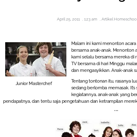
April 25, 2011
,
1:23 am
,
Artikel Homeschoo
Malam ini kami menonton acara G
bersama anak-anak. Menonton aca
kami selalu bersama mereka di
TV bersama di hari Minggu mal
dan mengasyikkan. Anak-anak san
Tentang tontonan itu, rasanya l
Junior Masterchef
sedang berlomba memasak. It’s 
kegiatannya, anak-anak yang be
pendapatnya, dan tentu saja pengetahuan dan ketrampilan mere
***