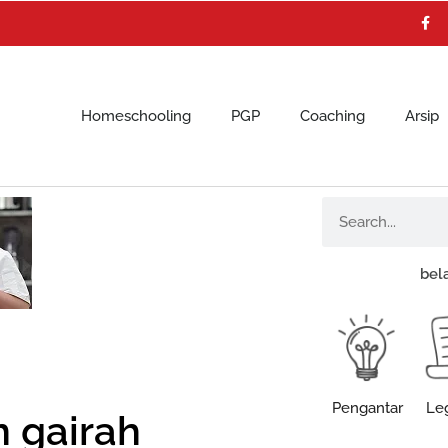
F
a
c
e
b
o
o
k
Homeschooling
PGP
Coaching
Arsip
Search
bel
Pengantar
Leg
n gairah