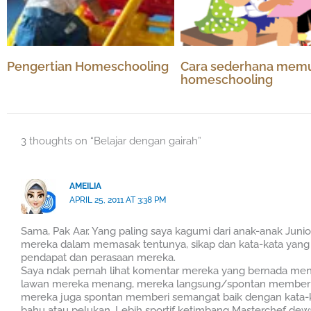
Pengertian Homeschooling
Cara sederhana memu
homeschooling
3 thoughts on “Belajar dengan gairah”
AMEILIA
APRIL 25, 2011 AT 3:38 PM
Sama, Pak Aar. Yang paling saya kagumi dari anak-anak Juni
mereka dalam memasak tentunya, sikap dan kata-kata ya
pendapat dan perasaan mereka.
Saya ndak pernah lihat komentar mereka yang bernada menj
lawan mereka menang, mereka langsung/spontan memberi s
mereka juga spontan memberi semangat baik dengan kata-k
bahu atau pelukan. Lebih sportif ketimbang Masterchef dewa