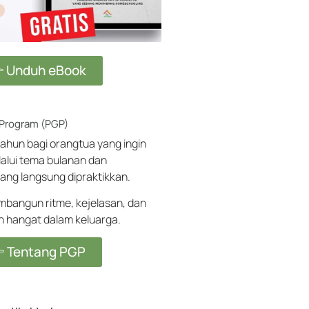
 Unduh eBook
 Program (PGP)
ahun bagi orangtua yang ingin
alui tema bulanan dan
ang langsung dipraktikkan.
angun ritme, kejelasan, dan
ih hangat dalam keluarga.
 Tentang PGP