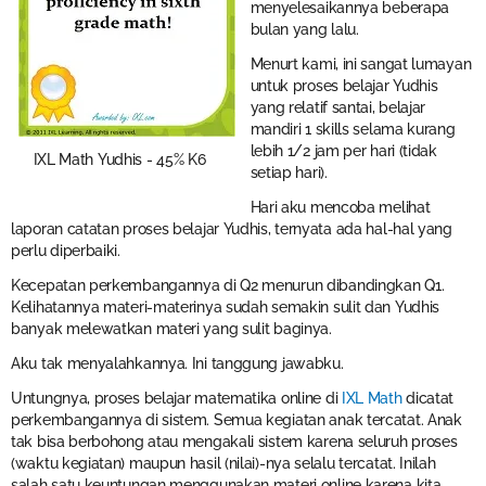
menyelesaikannya beberapa
bulan yang lalu.
Menurt kami, ini sangat lumayan
untuk proses belajar Yudhis
yang relatif santai, belajar
mandiri 1 skills selama kurang
lebih 1/2 jam per hari (tidak
IXL Math Yudhis - 45% K6
setiap hari).
Hari aku mencoba melihat
laporan catatan proses belajar Yudhis, ternyata ada hal-hal yang
perlu diperbaiki.
Kecepatan perkembangannya di Q2 menurun dibandingkan Q1.
Kelihatannya materi-materinya sudah semakin sulit dan Yudhis
banyak melewatkan materi yang sulit baginya.
Aku tak menyalahkannya. Ini tanggung jawabku.
Untungnya, proses belajar matematika online di
IXL Math
dicatat
perkembangannya di sistem. Semua kegiatan anak tercatat. Anak
tak bisa berbohong atau mengakali sistem karena seluruh proses
(waktu kegiatan) maupun hasil (nilai)-nya selalu tercatat. Inilah
salah satu keuntungan menggunakan materi online karena kita