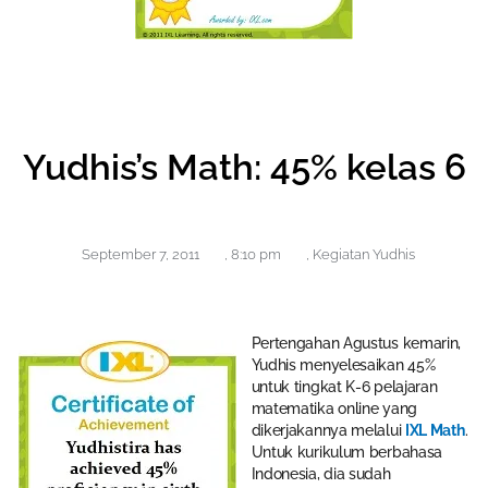
Yudhis’s Math: 45% kelas 6
September 7, 2011
,
8:10 pm
,
Kegiatan Yudhis
Pertengahan Agustus kemarin,
Yudhis menyelesaikan 45%
untuk tingkat K-6 pelajaran
matematika online yang
dikerjakannya melalui
IXL Math
.
Untuk kurikulum berbahasa
Indonesia, dia sudah