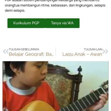
orangtua membangun ritme, kebiasaan, dan lingkungan, selapis
demi selapis.
Kurikulum PGP
Tanya via WA
Prev
Ne
TULISAN SEBELUMNYA
TULISAN LAIN
Belajar Geografi: Bahrain
Lagu Anak – Awan