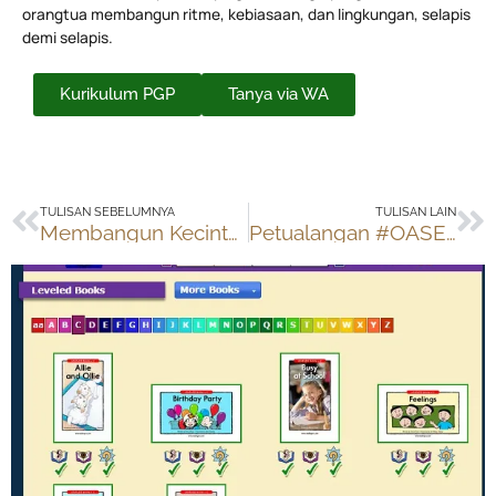
orangtua membangun ritme, kebiasaan, dan lingkungan, selapis
demi selapis.
Kurikulum PGP
Tanya via WA
Prev
Ne
TULISAN SEBELUMNYA
TULISAN LAIN
Membangun Kecintaan Membaca
Petualangan #OASEksplorasi kelompok Jahe