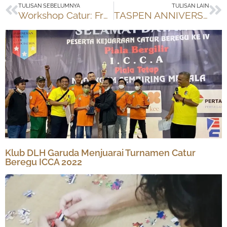
Prev
Ne
TULISAN SEBELUMNYA
TULISAN LAIN
Workshop Catur: French Defense di Jayakarta Muda Chess Club
TASPEN ANNIVERSARY CUP 2019: Turnamen Catur Beregu FIDE Rated
Klub DLH Garuda Menjuarai Turnamen Catur
Beregu ICCA 2022