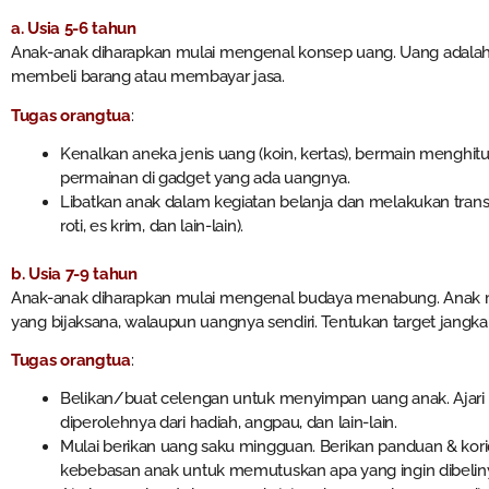
a. Usia 5-6 tahun
Anak-anak diharapkan mulai mengenal konsep uang. Uang adalah al
membeli barang atau membayar jasa.
Tugas orangtua
:
Kenalkan aneka jenis uang (koin, kertas), bermain menghit
permainan di gadget yang ada uangnya.
Libatkan anak dalam kegiatan belanja dan melakukan transa
roti, es krim, dan lain-lain).
b. Usia 7-9 tahun
Anak-anak diharapkan mulai mengenal budaya menabung. Anak
yang bijaksana, walaupun uangnya sendiri. Tentukan target jangk
Tugas orangtua
:
Belikan/buat celengan untuk menyimpan uang anak. Ajar
diperolehnya dari hadiah, angpau, dan lain-lain.
Mulai berikan uang saku mingguan. Berikan panduan & kor
kebebasan anak untuk memutuskan apa yang ingin dibelin