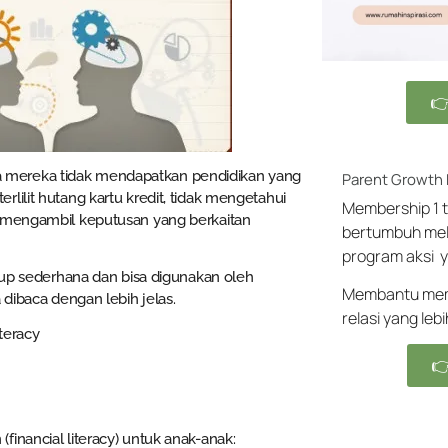

 mereka tidak mendapatkan pendidikan yang
Parent Growth
lilit hutang kartu kredit, tidak mengetahui
Membership 1 t
s mengambil keputusan yang berkaitan
bertumbuh mel
program aksi y
ukup sederhana dan bisa digunakan oleh
Membantu memb
 dibaca dengan lebih jelas.
relasi yang leb

inancial literacy) untuk anak-anak: