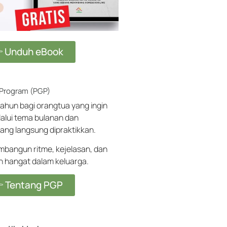
 Unduh eBook
 Program (PGP)
ahun bagi orangtua yang ingin
alui tema bulanan dan
ang langsung dipraktikkan.
angun ritme, kejelasan, dan
ih hangat dalam keluarga.
 Tentang PGP