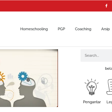
F
a
c
e
b
o
o
k
Homeschooling
PGP
Coaching
Arsip
Search
bel
Pengantar
Leg