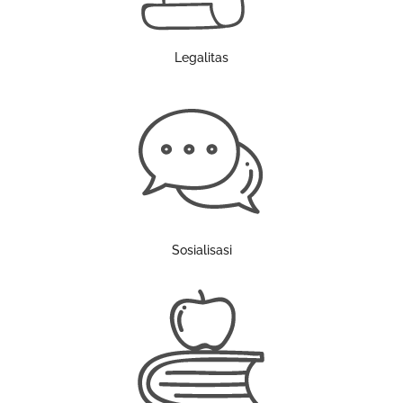
Legalitas
Sosialisasi