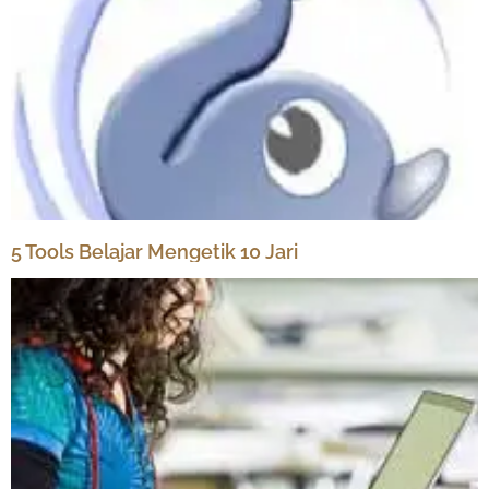
5 Tools Belajar Mengetik 10 Jari