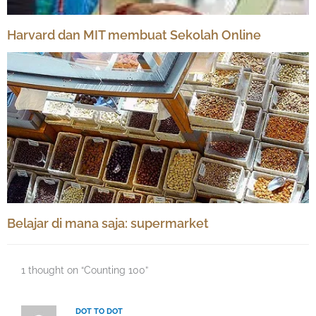
Harvard dan MIT membuat Sekolah Online
Belajar di mana saja: supermarket
1 thought on “Counting 100”
DOT TO DOT