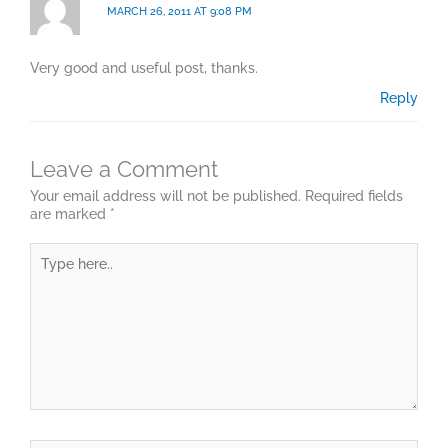
MARCH 26, 2011 AT 9:08 PM
Very good and useful post, thanks.
Reply
Leave a Comment
Your email address will not be published.
Required fields
are marked
*
Type
here..