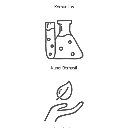
Komunitas
Kunci Berhasil