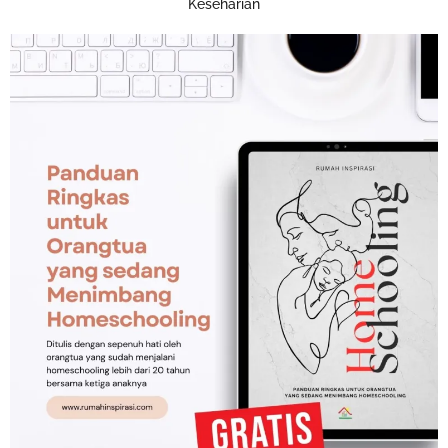
Keseharian