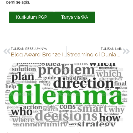
demi selapis.
Kurikulum PGP
Tanya via WA
Prev
Ne
TULISAN SEBELUMNYA
TULISAN LAIN
Blog Award Bronze ISBA 2010
Streaming di Dunia Virtual