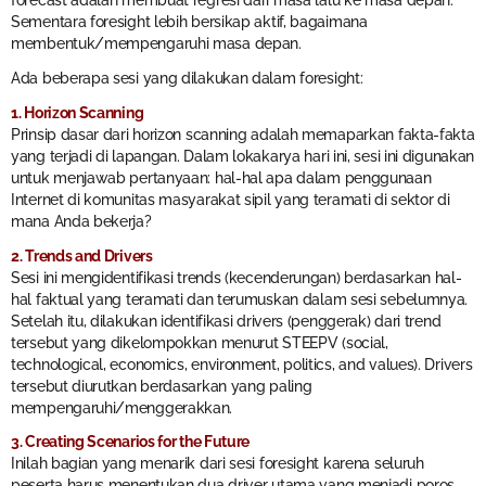
Sementara foresight lebih bersikap aktif, bagaimana
membentuk/mempengaruhi masa depan.
Ada beberapa sesi yang dilakukan dalam foresight:
1. Horizon Scanning
Prinsip dasar dari horizon scanning adalah memaparkan fakta-fakta
yang terjadi di lapangan. Dalam lokakarya hari ini, sesi ini digunakan
untuk menjawab pertanyaan: hal-hal apa dalam penggunaan
Internet di komunitas masyarakat sipil yang teramati di sektor di
mana Anda bekerja?
2. Trends and Drivers
Sesi ini mengidentifikasi trends (kecenderungan) berdasarkan hal-
hal faktual yang teramati dan terumuskan dalam sesi sebelumnya.
Setelah itu, dilakukan identifikasi drivers (penggerak) dari trend
tersebut yang dikelompokkan menurut STEEPV (social,
technological, economics, environment, politics, and values). Drivers
tersebut diurutkan berdasarkan yang paling
mempengaruhi/menggerakkan.
3. Creating Scenarios for the Future
Inilah bagian yang menarik dari sesi foresight karena seluruh
peserta harus menentukan dua driver utama yang menjadi poros