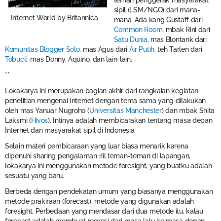
teman penggerak masyarakat
sipil (LSM/NGO) dari mana-
Internet World by Britannica
mana. Ada kang Gustaff dari
Common Room
, mbak Rini dari
Satu Dunia
, mas Blontank dari
Komunitas Blogger Solo
, mas Agus dari
Air Putih
, teh Tarlen dari
Tobucil
, mas Donny, Aquino, dan lain-lain.
**
Lokakarya ini merupakan bagian akhir dari rangkaian kegiatan
penelitian mengenai Internet dengan tema sama yang dilakukan
oleh mas Yanuar Nugroho (
Universitas Manchester
) dan mbak Shita
Laksmi (
Hivos
). Intinya adalah membicarakan tentang masa depan
Internet dan masyarakat sipil di Indonesia.
Selain materi pembicaraan yang luar biasa menarik karena
dipenuhi sharing pengalaman riil teman-teman di lapangan,
lokakarya ini menggunakan metode foresight, yang buatku adalah
sesuatu yang baru.
Berbeda dengan pendekatan umum yang biasanya menggunakan
metode prakiraan (forecast), metode yang digunakan adalah
foresight. Perbedaan yang mendasar dari dua metode itu, kalau
forecast adalah membuat regresi dari masa lalu ke masa depan.