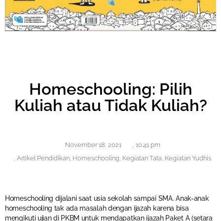
Homeschooling: Pilih
Kuliah atau Tidak Kuliah?
November 18, 2021
,
10:41 pm
,
Artikel Pendidikan
,
Homeschooling
,
Kegiatan Tata
,
Kegiatan Yudhis
Homeschooling dijalani saat usia sekolah sampai SMA. Anak-anak
homeschooling tak ada masalah dengan ijazah karena bisa
mengikuti ujian di PKBM untuk mendapatkan ijazah Paket A (setara