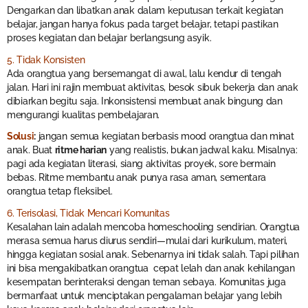
Dengarkan dan libatkan anak dalam keputusan terkait kegiatan
belajar, jangan hanya fokus pada target belajar, tetapi pastikan
proses kegiatan dan belajar berlangsung asyik.
5. Tidak Konsisten
Ada orangtua yang bersemangat di awal, lalu kendur di tengah
jalan. Hari ini rajin membuat aktivitas, besok sibuk bekerja dan anak
dibiarkan begitu saja. Inkonsistensi membuat anak bingung dan
mengurangi kualitas pembelajaran.
Solusi
:
jangan semua kegiatan berbasis mood orangtua dan minat
anak. Buat
ritme harian
yang realistis, bukan jadwal kaku. Misalnya:
pagi ada kegiatan literasi, siang aktivitas proyek, sore bermain
bebas. Ritme membantu anak punya rasa aman, sementara
orangtua tetap fleksibel.
6. Terisolasi, Tidak Mencari Komunitas
Kesalahan lain adalah mencoba homeschooling sendirian. Orangtua
merasa semua harus diurus sendiri—mulai dari kurikulum, materi,
hingga kegiatan sosial anak. Sebenarnya ini tidak salah. Tapi pilihan
ini bisa mengakibatkan orangtua cepat lelah dan anak kehilangan
kesempatan berinteraksi dengan teman sebaya. Komunitas juga
bermanfaat untuk menciptakan pengalaman belajar yang lebih