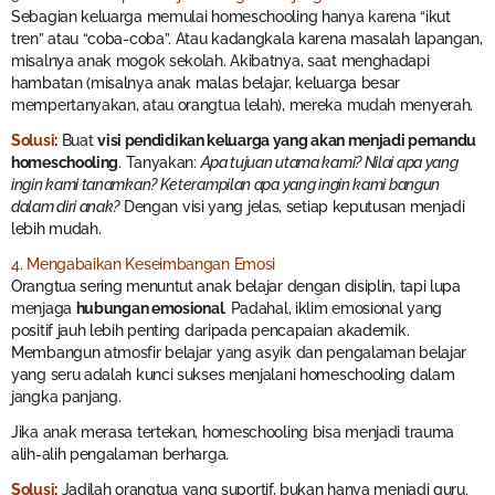
Sebagian keluarga memulai homeschooling hanya karena “ikut
tren” atau “coba-coba”. Atau kadangkala karena masalah lapangan,
misalnya anak mogok sekolah. Akibatnya, saat menghadapi
hambatan (misalnya anak malas belajar, keluarga besar
mempertanyakan, atau orangtua lelah), mereka mudah menyerah.
Solusi
:
Buat
visi pendidikan keluarga yang akan menjadi pemandu
homeschooling
. Tanyakan:
Apa tujuan utama kami? Nilai apa yang
ingin kami tanamkan? Keterampilan apa yang ingin kami bangun
dalam diri anak?
Dengan visi yang jelas, setiap keputusan menjadi
lebih mudah.
4. Mengabaikan Keseimbangan Emosi
Orangtua sering menuntut anak belajar dengan disiplin, tapi lupa
menjaga
hubungan emosional
. Padahal, iklim emosional yang
positif jauh lebih penting daripada pencapaian akademik.
Membangun atmosfir belajar yang asyik dan pengalaman belajar
yang seru adalah kunci sukses menjalani homeschooling dalam
jangka panjang.
Jika anak merasa tertekan, homeschooling bisa menjadi trauma
alih-alih pengalaman berharga.
Solusi
:
Jadilah orangtua yang suportif, bukan hanya menjadi guru.