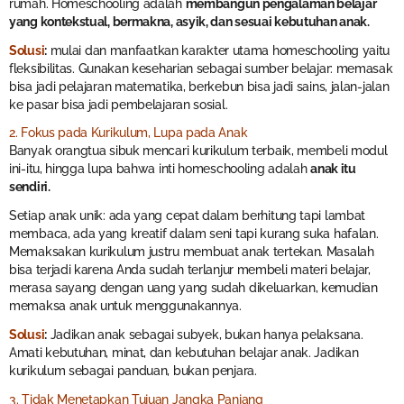
rumah. Homeschooling adalah
membangun pengalaman belajar
yang kontekstual, bermakna, asyik, dan sesuai kebutuhan anak.
Solusi
:
mulai dan manfaatkan karakter utama homeschooling yaitu
fleksibilitas. Gunakan keseharian sebagai sumber belajar: memasak
bisa jadi pelajaran matematika, berkebun bisa jadi sains, jalan-jalan
ke pasar bisa jadi pembelajaran sosial.
2. Fokus pada Kurikulum, Lupa pada Anak
Banyak orangtua sibuk mencari kurikulum terbaik, membeli modul
ini-itu, hingga lupa bahwa inti homeschooling adalah
anak itu
sendiri.
Setiap anak unik: ada yang cepat dalam berhitung tapi lambat
membaca, ada yang kreatif dalam seni tapi kurang suka hafalan.
Memaksakan kurikulum justru membuat anak tertekan. Masalah
bisa terjadi karena Anda sudah terlanjur membeli materi belajar,
merasa sayang dengan uang yang sudah dikeluarkan, kemudian
memaksa anak untuk menggunakannya.
Solusi
:
Jadikan anak sebagai subyek, bukan hanya pelaksana.
Amati kebutuhan, minat, dan kebutuhan belajar anak. Jadikan
kurikulum sebagai panduan, bukan penjara.
3. Tidak Menetapkan Tujuan Jangka Panjang