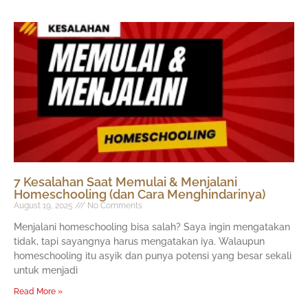
7 Kesalahan Saat Memulai & Menjalani
Homeschooling (dan Cara Menghindarinya)
August 19, 2025
No Comments
Menjalani homeschooling bisa salah? Saya ingin mengatakan
tidak, tapi sayangnya harus mengatakan iya. Walaupun
homeschooling itu asyik dan punya potensi yang besar sekali
untuk menjadi
Read More »