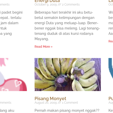
Energi Duta
Li
ments
October 9, 2009
2 Comments
Oct
i padet begini
Beberapa hari terakhir ini aku betu-
Wo
pat.. terlalu
betul semakin kelimpungan dengan
be
4 jam dalam
energi Duta yang meluap-luap. Bener-
ma
untuk
bener nggak bisa meleng. Lagi tenang-
re
a yang
tenang duduk di atas kursi rodanya
Aa
Mayang,
Re
Read More »
Pisang Monyet
P
omments
August 26, 2009
1 Comment
Aug
dang aku
Pernah makan pisang monyet nggak??
Ke