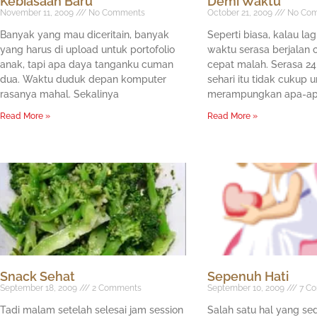
Kebiasaan Baru
Demi Waktu
November 11, 2009
No Comments
October 21, 2009
No Com
Banyak yang mau diceritain, banyak
Seperti biasa, kalau lag
yang harus di upload untuk portofolio
waktu serasa berjalan ce
anak, tapi apa daya tanganku cuman
cepat malah. Serasa 2
dua. Waktu duduk depan komputer
sehari itu tidak cukup 
rasanya mahal. Sekalinya
merampungkan apa-ap
Read More »
Read More »
Snack Sehat
Sepenuh Hati
September 18, 2009
2 Comments
September 10, 2009
7 C
Tadi malam setelah selesai jam session
Salah satu hal yang se