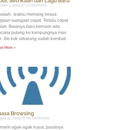
bur, Setrikaan dan Lagu Baru
ober 3, 2009
2 Comments
oaah.. waktu memang terasa
rjalan suangaat cepat. Terlalu cepat
lah. Rasanya baru kemarin ada
ncana pulang ke kampungnya mas
r.. lho kok sekarang sudah kembali
ad More »
uasa Browsing
ust 25, 2009
No Comments
marin agak-agak kusut, pasalnya