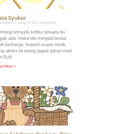
asa Syukur
vember 12, 2009
No Comments
mang ternyata ketika sesuatu itu
gak ada, maka dia menjadi terasa
bih berharga. Seperti urusan listrik
ng akhir2 ini sering dapat giliran mati
ri PLN
ad More »