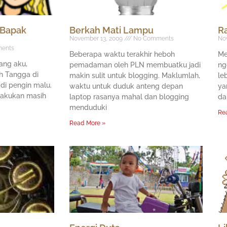
 Bapak
Berkah Mati Lampu
R
November 13, 2009
No Comments
No
ents
Beberapa waktu terakhir heboh
Me
ang aku,
pemadaman oleh PLN membuatku jadi
ng
 Tangga di
makin sulit untuk blogging. Maklumlah,
le
adi pengin malu.
waktu untuk duduk anteng depan
ya
lakukan masih
laptop rasanya mahal dan blogging
da
menduduki
Re
Read More »