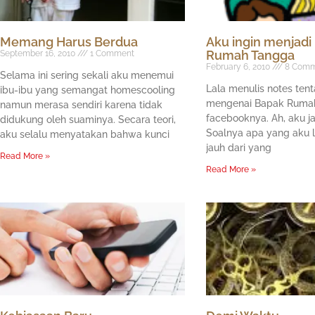
Memang Harus Berdua
Aku ingin menjadi
Rumah Tangga
September 16, 2010
1 Comment
February 6, 2010
8 Comm
Selama ini sering sekali aku menemui
Lala menulis notes tent
ibu-ibu yang semangat homescooling
mengenai Bapak Rumah
namun merasa sendiri karena tidak
facebooknya. Ah, aku j
didukung oleh suaminya. Secara teori,
Soalnya apa yang aku 
aku selalu menyatakan bahwa kunci
jauh dari yang
Read More »
Read More »