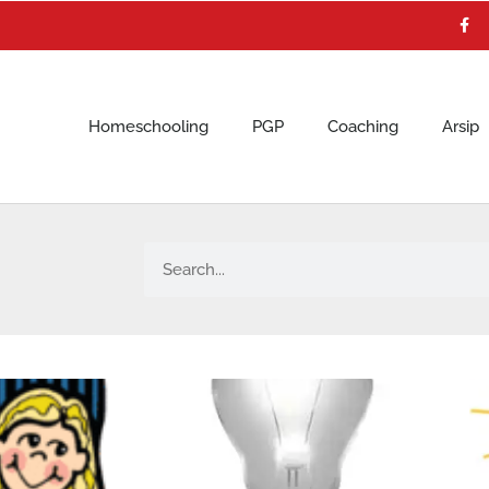
F
a
c
e
b
o
o
k
Homeschooling
PGP
Coaching
Arsip
Search
Page
Page