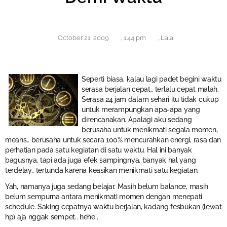
October 21, 2009
,
1:44 pm
,
Lala
Seperti biasa, kalau lagi padet begini waktu
serasa berjalan cepat.. terlalu cepat malah.
Serasa 24 jam dalam sehari itu tidak cukup
untuk merampungkan apa-apa yang
direncanakan. Apalagi aku sedang
berusaha untuk menikmati segala momen,
means.. berusaha untuk secara 100% mencurahkan energi, rasa dan
perhatian pada satu kegiatan di satu waktu. Hal ini banyak
bagusnya, tapi ada juga efek sampingnya, banyak hal yang
terdelay.. tertunda karena keasikan menikmati satu kegiatan.
Yah, namanya juga sedang belajar. Masih belum balance, masih
belum sempurna antara menikmati momen dengan menepati
schedule. Saking cepatnya waktu berjalan, kadang fesbukan (lewat
hp) aja nggak sempet.. hehe..