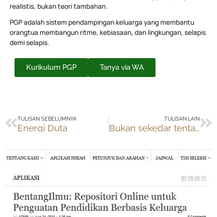
realistis, bukan teori tambahan.
PGP adalah sistem pendampingan keluarga yang membantu
orangtua membangun ritme, kebiasaan, dan lingkungan, selapis
demi selapis.
Kurikulum PGP
Tanya via WA
Prev
Ne
TULISAN SEBELUMNYA
TULISAN LAIN
Energi Duta
Bukan sekedar tentang mata pelajaran