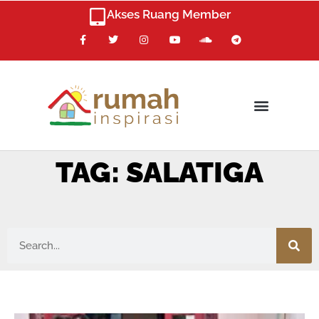
Skip
Akses Ruang Member
to
F
T
I
Y
S
T
content
a
w
n
o
o
e
c
i
s
u
u
l
e
t
t
t
n
e
b
t
a
u
d
g
o
e
g
b
c
r
o
r
r
e
l
a
k
a
o
m
m
u
d
TAG: SALATIGA
Search