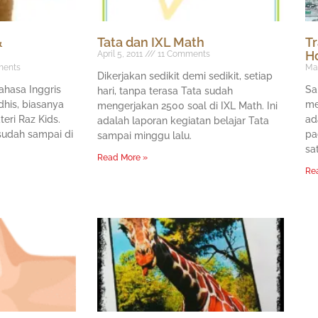
&
Tata dan IXL Math
Tr
H
April 5, 2011
11 Comments
ents
Mar
Dikerjakan sedikit demi sedikit, setiap
ahasa Inggris
Sa
hari, tanpa terasa Tata sudah
dhis, biasanya
me
mengerjakan 2500 soal di IXL Math. Ini
ri Raz Kids.
ad
adalah laporan kegiatan belajar Tata
 sudah sampai di
pa
sampai minggu lalu.
sa
Read More »
Re