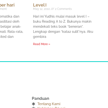
er hari
Level I
ment
May 12, 2010
2 Comments
tematika dan
Hari ini Yudhis mulai masuk level I –
silitasi oleh
buku Reading A to Z. Bukunya makin
belajar anak-
mendekati teks book “beneran”.
ati. Rata-rata,
Lengkap dengan “kata2 sulit”nya. Aku
ited dan
gembira
Read More »
Panduan
Tentang Kami