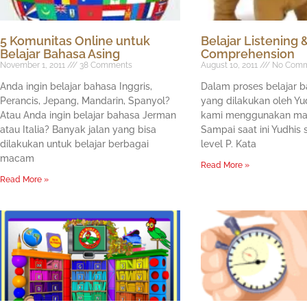
5 Komunitas Online untuk
Belajar Listening 
Belajar Bahasa Asing
Comprehension
November 1, 2011
38 Comments
August 10, 2011
No Comm
Anda ingin belajar bahasa Inggris,
Dalam proses belajar b
Perancis, Jepang, Mandarin, Spanyol?
yang dilakukan oleh Yu
Atau Anda ingin belajar bahasa Jerman
kami menggunakan mate
atau Italia? Banyak jalan yang bisa
Sampai saat ini Yudhis
dilakukan untuk belajar berbagai
level P. Kata
macam
Read More »
Read More »