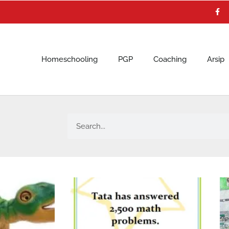
F
a
c
e
b
o
o
k
Homeschooling
PGP
Coaching
Arsip
Search