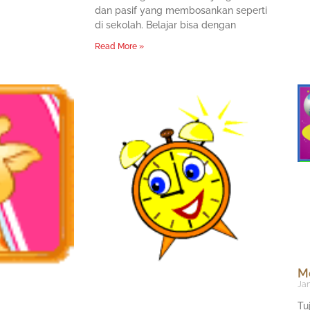
dan pasif yang membosankan seperti
di sekolah. Belajar bisa dengan
Read More »
Me
Jan
Tu