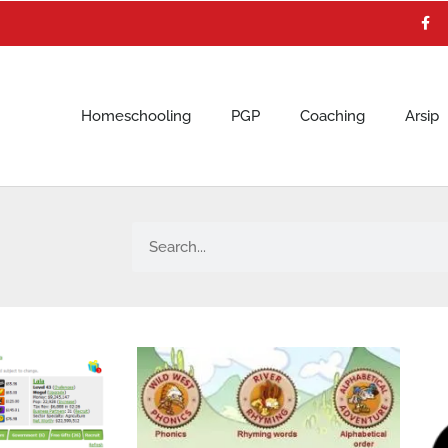
F
a
c
e
b
o
o
k
Homeschooling
PGP
Coaching
Arsip
Search
Page
Page
Page
Page