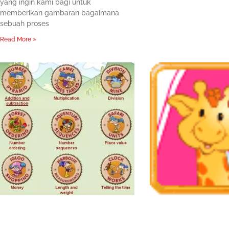
yang ingin kami bagi untuk
memberikan gambaran bagaimana
sebuah proses
Read More »