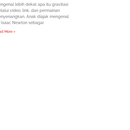
ngenal lebih dekat apa itu gravitasi
lalui video, link, dan permainan
nyenangkan. Anak diajak mengenal
r Isaac Newton sebagai
ad More »