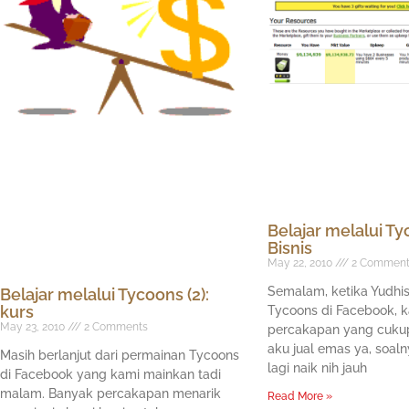
Belajar melalui Tyc
Bisnis
May 22, 2010
2 Comment
Semalam, ketika Yudhi
Belajar melalui Tycoons (2):
kurs
Tycoons di Facebook, ka
May 23, 2010
2 Comments
percakapan yang cukup
aku jual emas ya, soal
Masih berlanjut dari permainan Tycoons
lagi naik nih jauh
di Facebook yang kami mainkan tadi
malam. Banyak percakapan menarik
Read More »