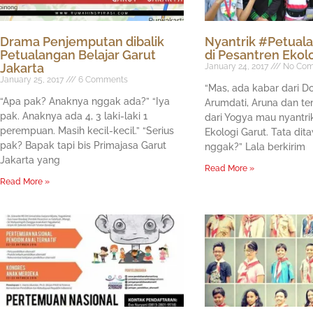
Drama Penjemputan dibalik
Nyantrik #Petual
Petualangan Belajar Garut
di Pesantren Ekol
Jakarta
January 24, 2017
No Com
January 25, 2017
6 Comments
“Mas, ada kabar dari D
“Apa pak? Anaknya nggak ada?” “Iya
Arumdati, Aruna dan 
pak. Anaknya ada 4, 3 laki-laki 1
dari Yogya mau nyantri
perempuan. Masih kecil-kecil.” “Serius
Ekologi Garut. Tata dit
pak? Bapak tapi bis Primajasa Garut
nggak?” Lala berkirim
Jakarta yang
Read More »
Read More »