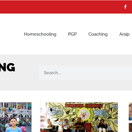
F
a
c
e
b
o
o
k
Homeschooling
PGP
Coaching
Arsip
ING
Search