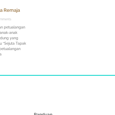
la Remaja
mments
tan petualangan
 anak-anak
ndung yang
u “Sejuta Tapak
petualangan
a
Panduan