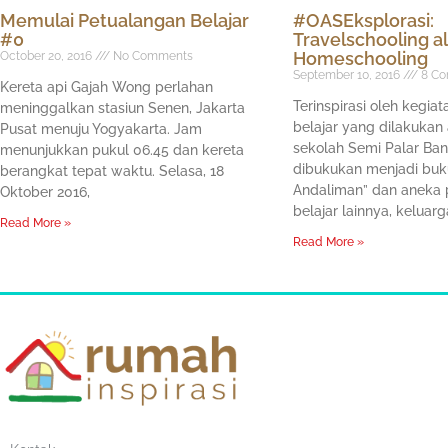
Memulai Petualangan Belajar
#OASEksplorasi:
#0
Travelschooling a
Homeschooling
October 20, 2016
No Comments
September 10, 2016
8 Co
Kereta api Gajah Wong perlahan
Terinspirasi oleh kegia
meninggalkan stasiun Senen, Jakarta
belajar yang dilakukan
Pusat menuju Yogyakarta. Jam
sekolah Semi Palar Ba
menunjukkan pukul 06.45 dan kereta
dibukukan menjadi buk
berangkat tepat waktu. Selasa, 18
Andaliman” dan aneka 
Oktober 2016,
belajar lainnya, keluarg
Read More »
Read More »