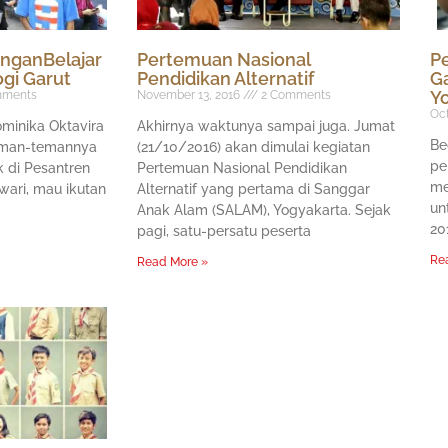
anganBelajar
Pertemuan Nasional
Pe
ogi Garut
Pendidikan Alternatif
G
Y
ments
November 13, 2016
2 Comments
Oct
ominika Oktavira
Akhirnya waktunya sampai juga. Jumat
Be
teman-temannya
(21/10/2016) akan dimulai kegiatan
pe
k di Pesantren
Pertemuan Nasional Pendidikan
me
awari, mau ikutan
Alternatif yang pertama di Sanggar
un
Anak Alam (SALAM), Yogyakarta. Sejak
20
pagi, satu-persatu peserta
Re
Read More »