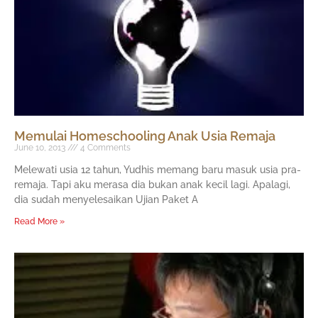
Memulai Homeschooling Anak Usia Remaja
June 10, 2013
4 Comments
Melewati usia 12 tahun, Yudhis memang baru masuk usia pra-
remaja. Tapi aku merasa dia bukan anak kecil lagi. Apalagi,
dia sudah menyelesaikan Ujian Paket A
Read More »