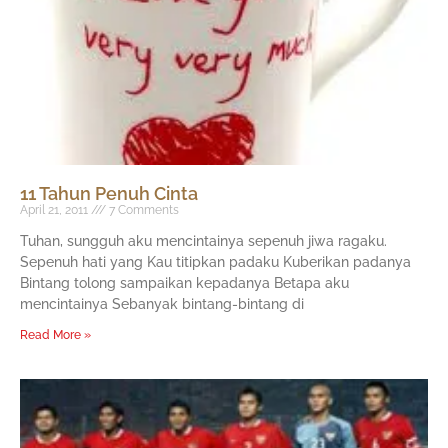
11 Tahun Penuh Cinta
April 21, 2011
7 Comments
Tuhan, sungguh aku mencintainya sepenuh jiwa ragaku.
Sepenuh hati yang Kau titipkan padaku Kuberikan padanya
Bintang tolong sampaikan kepadanya Betapa aku
mencintainya Sebanyak bintang-bintang di
Read More »