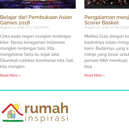
Belajar dari Pembukaan Asian
Pengalaman menja
Games 2018
Scorer Basket
August 22, 2018
1 Comment
August 22, 2018
No Com
Cinta pada negeri mungkin terdengar
Melihat Duta dengan k
klise. Narasi keragaman Indonesia
basketnya selalu meng
mungkin terdengar basi. Kita
kami. Badannya yang k
mengetahui fakta itu sejak lahir.
mimpi yang besar untu
Ditambah rutinitas keseharian kita, hati
pemain NBA membuat k
kita mungkin
bisa
Read More »
Read More »