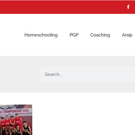
F
a
c
e
b
o
o
k
Homeschooling
PGP
Coaching
Arsip
Search