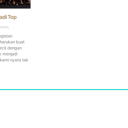
di Top
ments
egiatan
harukan buat
ecil dengan
k menjadi
ami nyaris tak