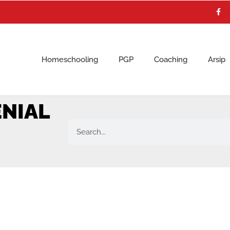
F
a
c
e
b
o
o
k
Homeschooling
PGP
Coaching
Arsip
ENIAL
Search