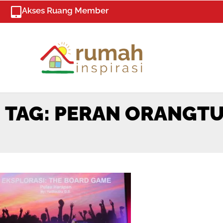
Skip
Akses Ruang Member
to
content
TAG: PERAN ORANGT