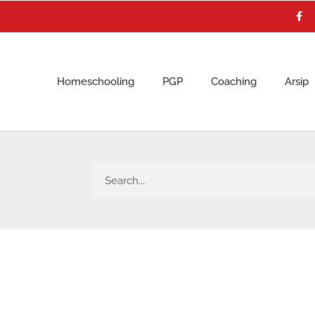
F
a
c
e
b
o
o
k
Homeschooling
PGP
Coaching
Arsip
Search