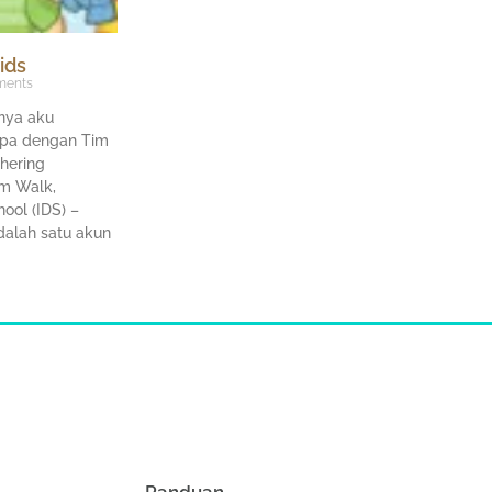
ids
ents
nya aku
pa dengan Tim
hering
um Walk,
hool (IDS) –
dalah satu akun
Panduan