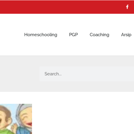
F
a
c
e
b
o
o
k
Homeschooling
PGP
Coaching
Arsip
Search