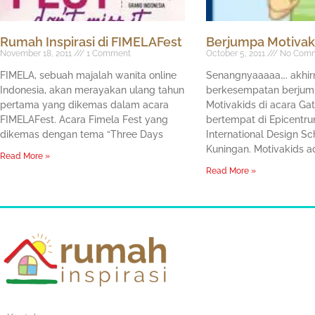
Rumah Inspirasi di FIMELAFest
Berjumpa Motivak
November 18, 2011
1 Comment
October 5, 2011
No Comm
FIMELA, sebuah majalah wanita online
Senangnyaaaaa…. akhir
Indonesia, akan merayakan ulang tahun
berkesempatan berjum
pertama yang dikemas dalam acara
Motivakids di acara Gat
FIMELAFest. Acara Fimela Fest yang
bertempat di Epicentr
dikemas dengan tema “Three Days
International Design Sc
Kuningan. Motivakids a
Read More »
Read More »