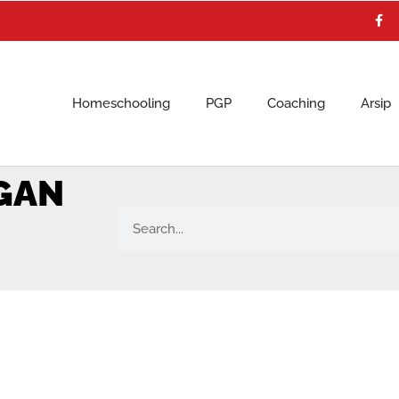
F
a
c
e
b
o
o
k
Homeschooling
PGP
Coaching
Arsip
NGAN
Search