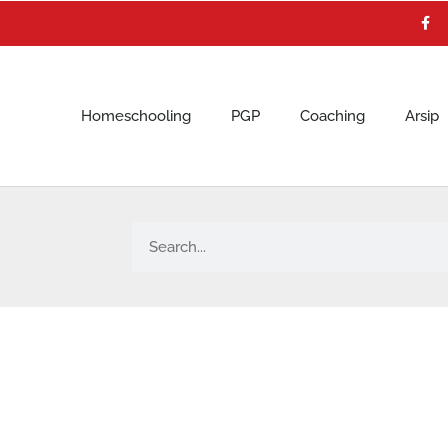
F
a
c
e
b
o
o
k
Homeschooling
PGP
Coaching
Arsip
Search