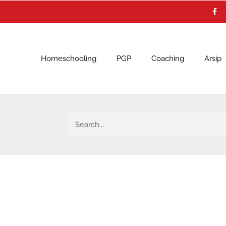
F
a
c
e
b
o
o
k
Homeschooling
PGP
Coaching
Arsip
Search