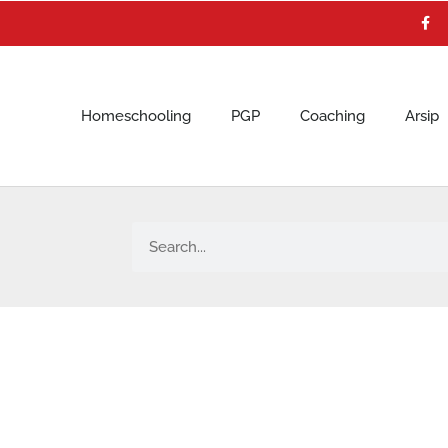
F
a
c
e
b
o
o
k
Homeschooling
PGP
Coaching
Arsip
Search