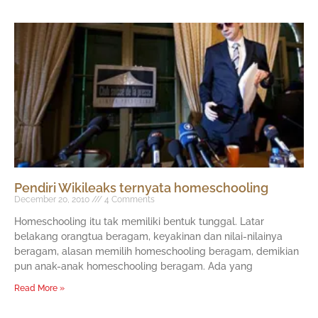
Pendiri Wikileaks ternyata homeschooling
December 20, 2010
4 Comments
Homeschooling itu tak memiliki bentuk tunggal. Latar
belakang orangtua beragam, keyakinan dan nilai-nilainya
beragam, alasan memilih homeschooling beragam, demikian
pun anak-anak homeschooling beragam. Ada yang
Read More »