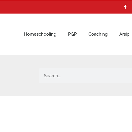
F
a
c
e
b
o
o
k
Homeschooling
PGP
Coaching
Arsip
Search