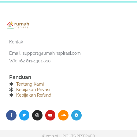
Kontak
Email:
support@rumahinspirasi.com
WA: +62 811-1301-710
Panduan
Tentang Kami
Kebijakan Privasi
Kebijakan Refund
F
T
I
Y
S
T
a
w
n
o
o
e
c
i
s
u
u
l
e
t
t
t
n
e
b
t
a
u
d
g
o
e
g
b
c
r
o
r
r
e
l
a
k
a
o
m
m
u
d
© 2019 ALL RIGHTS RESERVED​