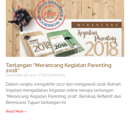
Tantangan “Merancang Kegiatan Parenting
2018”
December 26, 2017
69 Comments
Dalam rangka mengakhiri 2017 dan mengawali 2018, Rumah
Inspirasi mengadakan kegiatan online berupa tantangan
“Merancang Kegiatan Parenting 2018“. Bersikap Reflektif dan
Berencana Tujuan tantangan ini
Read More »