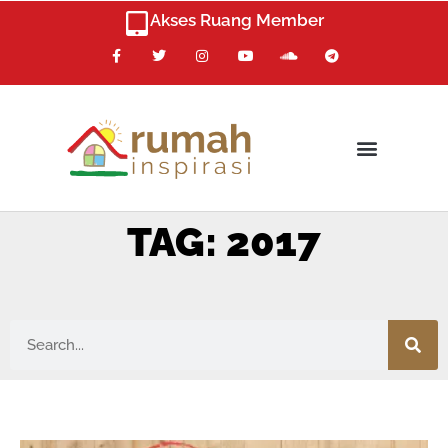
Skip
Akses Ruang Member
to
F
T
I
Y
S
T
content
a
w
n
o
o
e
c
i
s
u
u
l
e
t
t
t
n
e
b
t
a
u
d
g
o
e
g
b
c
r
o
r
r
e
l
a
k
a
o
m
m
u
d
TAG: 2017
Search