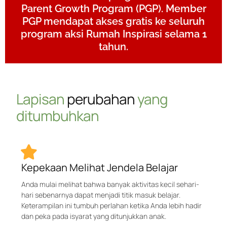
Parent Growth Program (PGP). Member
PGP mendapat akses gratis ke seluruh
program aksi Rumah Inspirasi selama 1
tahun.
Lapisan
perubahan
yang
ditumbuhkan
Kepekaan Melihat Jendela Belajar
Anda mulai melihat bahwa banyak aktivitas kecil sehari-
hari sebenarnya dapat menjadi titik masuk belajar.
Keterampilan ini tumbuh perlahan ketika Anda lebih hadir
dan peka pada isyarat yang ditunjukkan anak.