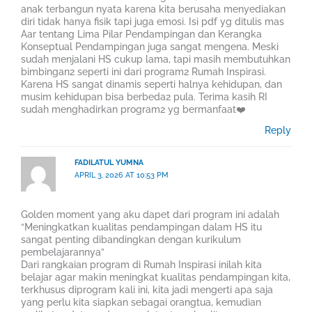
anak terbangun nyata karena kita berusaha menyediakan
diri tidak hanya fisik tapi juga emosi. Isi pdf yg ditulis mas
Aar tentang Lima Pilar Pendampingan dan Kerangka
Konseptual Pendampingan juga sangat mengena. Meski
sudah menjalani HS cukup lama, tapi masih membutuhkan
bimbingan2 seperti ini dari program2 Rumah Inspirasi.
Karena HS sangat dinamis seperti halnya kehidupan, dan
musim kehidupan bisa berbeda2 pula. Terima kasih RI
sudah menghadirkan program2 yg bermanfaat❤️
Reply
FADILATUL YUMNA
APRIL 3, 2026 AT 10:53 PM
Golden moment yang aku dapet dari program ini adalah
“Meningkatkan kualitas pendampingan dalam HS itu
sangat penting dibandingkan dengan kurikulum
pembelajarannya”
Dari rangkaian program di Rumah Inspirasi inilah kita
belajar agar makin meningkat kualitas pendampingan kita,
terkhusus diprogram kali ini, kita jadi mengerti apa saja
yang perlu kita siapkan sebagai orangtua, kemudian