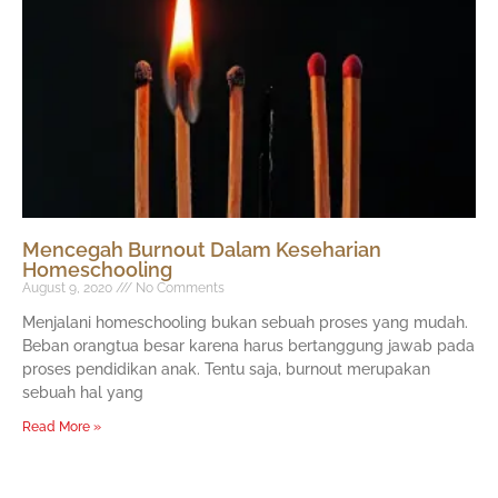
Mencegah Burnout Dalam Keseharian
Homeschooling
August 9, 2020
No Comments
Menjalani homeschooling bukan sebuah proses yang mudah.
Beban orangtua besar karena harus bertanggung jawab pada
proses pendidikan anak. Tentu saja, burnout merupakan
sebuah hal yang
Read More »