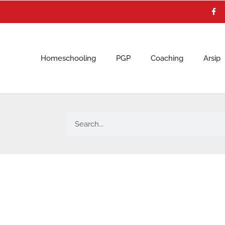
F
a
c
e
b
o
o
k
Homeschooling
PGP
Coaching
Arsip
Search