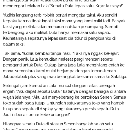
mendengar teriakan Lala,”Sepatu Duta lepas satu! Kejar taksinya!”
Yudhis langsung terbirit-birit berlari mengejar taksi. Aku sendiri
terpaku karena tidak ingat taksi mana yang kami naiki tadi. Banyak
taksi yang melintas dan menurun-naikkan penumpang. Sambil
terbengong, aku melihat Duta hanya memakai satu sepatu.
Kelihatannya sepatunya lepas saat dia tidur di pangkuanku di
dalam taksi.
Tak lama, Yudhis kembali tanpa hasil. “Taksinya nggak kekejar”.
Dengan panik, Lala kemudian melesat pergi mencari sepatu
pengganti untuk Duta. Cukup lama juga Lala menghilang entah ke
mana, sementara kami mulai berjumpa dengan teman-teman
Jabodetabek plus yang mau berangkat bersama-sama ke Salatiga.
Setengah jam kemudian Lala muncul dengan nafas terengah-
engah. “Aku dapat sepatu Duta!” katanya dengan bahagia di antara
wajah lelahnya. “Aku lari menyeberang ke pertokoan Senen. Semua
toko sudah pada tutup. Untunglah satu-satunya toko yang hampir
tutup ada sepatu di display yang ukurannya persis sepatu Duta.
Jadi ini benar-benar keberuntungan!”
Hilangnya sepatu Duta di stasiun Senen hanyalah salah satu
“drama” yang mewarnai proses perjalanan kami menghadiri