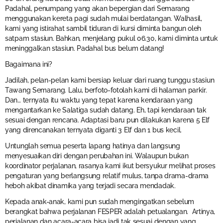
Padahal, penumpang yang akan bepergian dari Semarang
menggunakan kereta pagi sudah mulai berdatangan. Walhasil,
kami yang istirahat sambil tiduran di kursi diminta bangun oleh
satpam stasiun. Bahkan, menjelang pukul 06.30, kami diminta untuk
meninggalkan stasiun. Padahal bus belum datang!
Bagaimana ini?
Jadilah, pelan-pelan kami bersiap keluar dari ruang tunggu stasiun
Tawang Semarang. Lalu, berfoto-fotolah kami di halaman parkir.
Dan… ternyata itu waktu yang tepat karena kendaraan yang
mengantarkan ke Salatiga sudah datang. Eh, tapi kendaraan tak
sesuai dengan rencana. Adaptasi baru pun dilakukan karena 5 Elf
yang direncanakan ternyata diganti 3 Elf dan 1 bus kecil.
Untunglah semua peserta lapang hatinya dan langsung
menyesuaikan diri dengan perubahan ini. Walaupun bukan
koordinator perjalanan, rasanya kami ikut bersyukur melihat proses
pengaturan yang berlangsung relatif mulus, tanpa drama-drama
heboh akibat dinamika yang terjadi secara mendadak.
Kepada anak-anak, kami pun sudah mengingatkan sebelum
berangkat bahwa perjalanan FESPER adalah petualangan. Artinya,
perjalanan dan acara-acara bisa jadi tak sesuai dengan yang