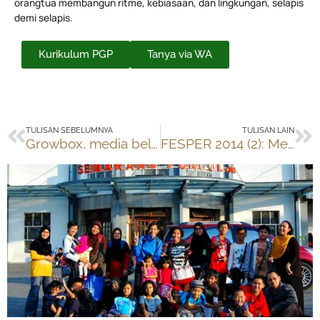
orangtua membangun ritme, kebiasaan, dan lingkungan, selapis
demi selapis.
Kurikulum PGP
Tanya via WA
Prev
Ne
TULISAN SEBELUMNYA
TULISAN LAIN
Growbox, media belajar bertanam jamur
FESPER 2014 (2): Menikmati Salatiga