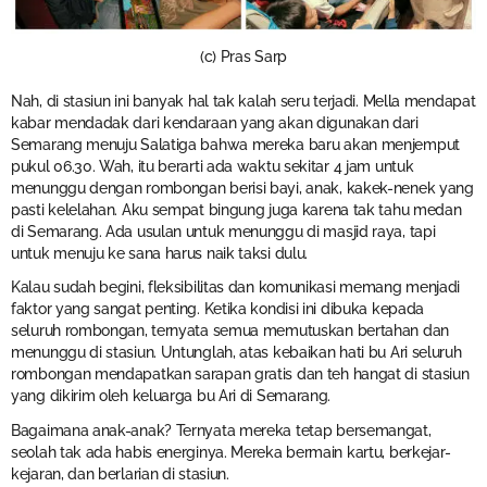
(c) Pras Sarp
Nah, di stasiun ini banyak hal tak kalah seru terjadi. Mella mendapat
kabar mendadak dari kendaraan yang akan digunakan dari
Semarang menuju Salatiga bahwa mereka baru akan menjemput
pukul 06.30. Wah, itu berarti ada waktu sekitar 4 jam untuk
menunggu dengan rombongan berisi bayi, anak, kakek-nenek yang
pasti kelelahan. Aku sempat bingung juga karena tak tahu medan
di Semarang. Ada usulan untuk menunggu di masjid raya, tapi
untuk menuju ke sana harus naik taksi dulu.
Kalau sudah begini, fleksibilitas dan komunikasi memang menjadi
faktor yang sangat penting. Ketika kondisi ini dibuka kepada
seluruh rombongan, ternyata semua memutuskan bertahan dan
menunggu di stasiun. Untunglah, atas kebaikan hati bu Ari seluruh
rombongan mendapatkan sarapan gratis dan teh hangat di stasiun
yang dikirim oleh keluarga bu Ari di Semarang.
Bagaimana anak-anak? Ternyata mereka tetap bersemangat,
seolah tak ada habis energinya. Mereka bermain kartu, berkejar-
kejaran, dan berlarian di stasiun.