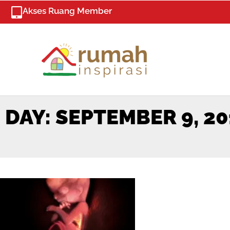
Skip
Akses Ruang Member
to
content
DAY: SEPTEMBER 9, 20