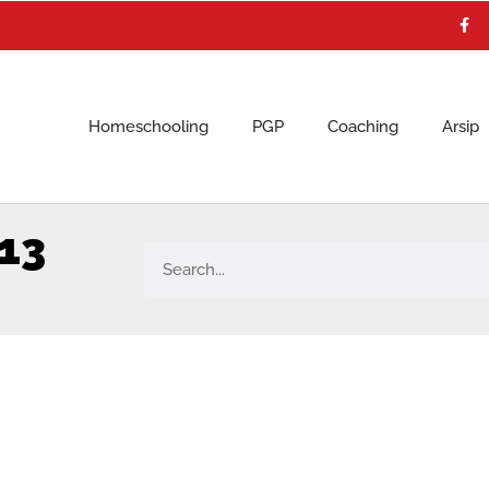
F
a
c
e
b
o
o
k
Homeschooling
PGP
Coaching
Arsip
13
Search