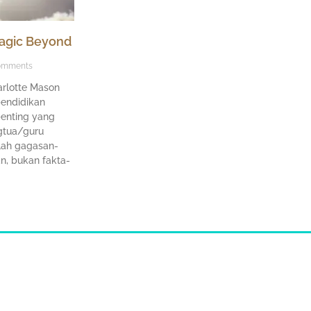
agic Beyond
omments
rlotte Mason
pendidikan
 penting yang
ngtua/guru
lah gagasan-
, bukan fakta-