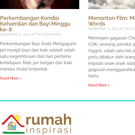
Perkembangan Kondisi
Menonton Film: M
Kehamilan dan Bayi Minggu
Words
ke-8
September 5, 2013
No C
September 5, 2013
No Comments
Meminjam gagasan Cha
Perkembangan Bayi Anda Mengagumi
(CM), seorang pemikir 
jari mungil bayi dan kaki adalah salah
Inggris, salah satu hal
satu kegembiraan dari hari pertama
perlu ditabur oleh ora
kehidupan. Nah, jari tangan dan kaki
kepada anak-anak ada
mereka mulai terbentuk
gagasan menggairahkan
fakta
Read More »
Read More »