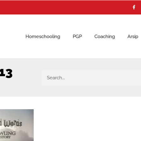
F
a
c
e
b
o
o
k
Homeschooling
PGP
Coaching
Arsip
13
Search