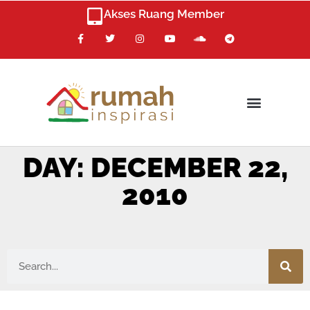
Skip
Akses Ruang Member
to
F
T
I
Y
S
T
content
a
w
n
o
o
e
c
i
s
u
u
l
e
t
t
t
n
e
b
t
a
u
d
g
o
e
g
b
c
r
o
r
r
e
l
a
k
a
o
m
m
u
d
DAY: DECEMBER 22,
2010
Search