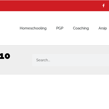
F
a
c
e
b
o
o
k
Homeschooling
PGP
Coaching
Arsip
10
Search