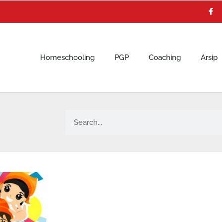
F
a
c
e
b
o
o
k
Homeschooling
PGP
Coaching
Arsip
Search