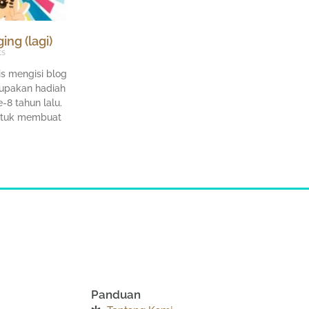
ing (lagi)
ts
is mengisi blog
rupakan hadiah
-8 tahun lalu.
ntuk membuat
Panduan