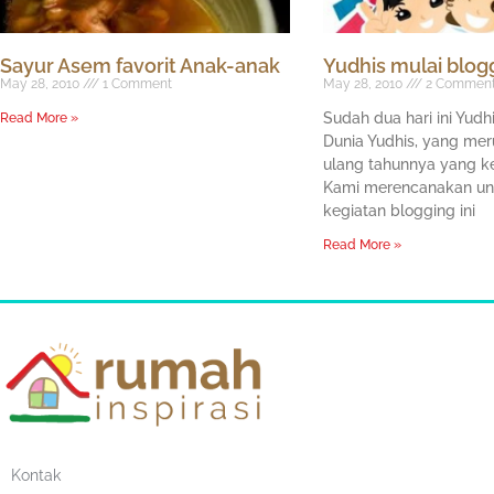
Sayur Asem favorit Anak-anak
Yudhis mulai blogg
May 28, 2010
1 Comment
May 28, 2010
2 Commen
Sudah dua hari ini Yudh
Read More »
Dunia Yudhis, yang me
ulang tahunnya yang ke
Kami merencanakan u
kegiatan blogging ini
Read More »
Kontak