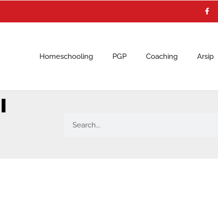
F
a
c
e
b
o
o
k
Homeschooling
PGP
Coaching
Arsip
I
Search