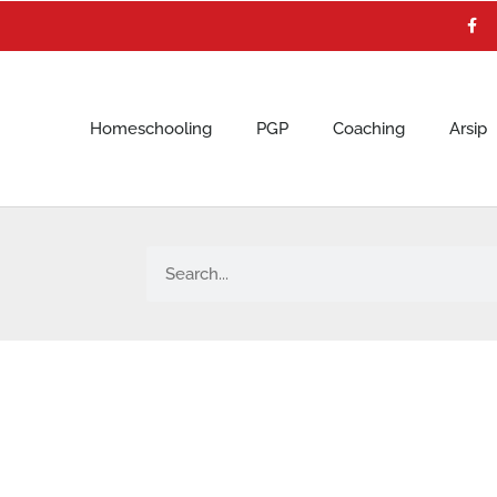
F
a
c
e
b
o
o
k
Homeschooling
PGP
Coaching
Arsip
Search