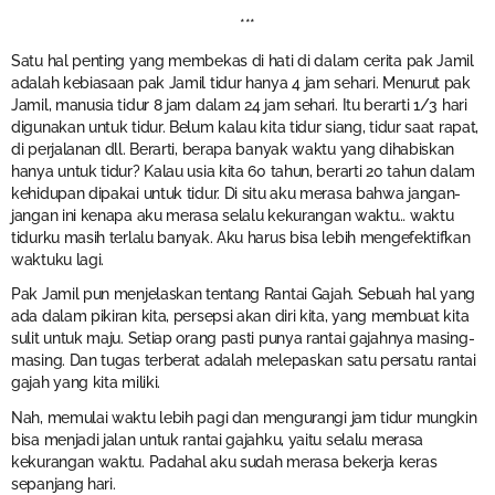
***
Satu hal penting yang membekas di hati di dalam cerita pak Jamil
adalah kebiasaan pak Jamil tidur hanya 4 jam sehari. Menurut pak
Jamil, manusia tidur 8 jam dalam 24 jam sehari. Itu berarti 1/3 hari
digunakan untuk tidur. Belum kalau kita tidur siang, tidur saat rapat,
di perjalanan dll. Berarti, berapa banyak waktu yang dihabiskan
hanya untuk tidur? Kalau usia kita 60 tahun, berarti 20 tahun dalam
kehidupan dipakai untuk tidur. Di situ aku merasa bahwa jangan-
jangan ini kenapa aku merasa selalu kekurangan waktu… waktu
tidurku masih terlalu banyak. Aku harus bisa lebih mengefektifkan
waktuku lagi.
Pak Jamil pun menjelaskan tentang Rantai Gajah. Sebuah hal yang
ada dalam pikiran kita, persepsi akan diri kita, yang membuat kita
sulit untuk maju. Setiap orang pasti punya rantai gajahnya masing-
masing. Dan tugas terberat adalah melepaskan satu persatu rantai
gajah yang kita miliki.
Nah, memulai waktu lebih pagi dan mengurangi jam tidur mungkin
bisa menjadi jalan untuk rantai gajahku, yaitu selalu merasa
kekurangan waktu. Padahal aku sudah merasa bekerja keras
sepanjang hari.