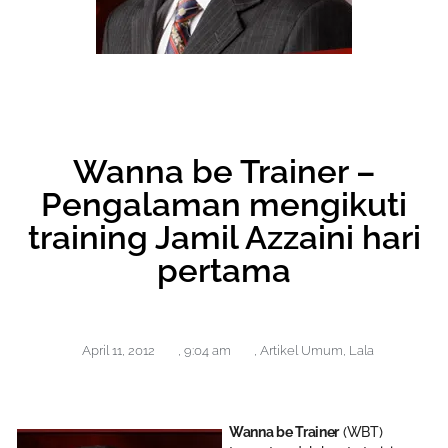
Wanna be Trainer –
Pengalaman mengikuti
training Jamil Azzaini hari
pertama
April 11, 2012
,
9:04 am
,
Artikel Umum
,
Lala
Wanna be Trainer
(WBT)