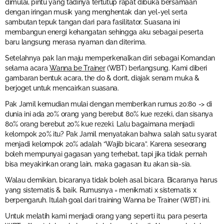
dimulai, pintu yang tadinya tertutup rapat dibuka bersamaan
dengan iringan musik yang menghentak dan yel-yel serta
sambutan tepuk tangan dari para fasilitator. Suasana ini
membangun energi kehangatan sehingga aku sebagai peserta
baru langsung merasa nyaman dan diterima.
Setelahnya pak Ian maju memperkenalkan diri sebagai Komandan
selama acara
Wanna be Trainer
(WBT) berlangsung. Kami diberi
gambaran bentuk acara, the do & don’t, diajak senam muka &
berjoget untuk mencairkan suasana.
Pak Jamil kemudian mulai dengan memberikan rumus 20:80 -> di
dunia ini ada 20% orang yang berebut 80% kue rezeki, dan sisanya
80% orang berebut 20% kue rezeki. Lalu bagaimana menjadi
kelompok 20% itu? Pak Jamil menyatakan bahwa salah satu syarat
menjadi kelompok 20% adalah “Wajib bicara”. Karena seseorang
boleh mempunyai gagasan yang terhebat, tapi jika tidak pernah
bisa meyakinkan orang lain, maka gagasan itu akan sia-sia.
Walau demikian, bicaranya tidak boleh asal bicara. Bicaranya harus
yang sistematis & baik. Rumusnya = menikmati x sistematis x
berpengaruh. Itulah goal dari training Wanna be Trainer (WBT) ini.
Untuk melatih kami menjadi orang yang seperti itu, para peserta