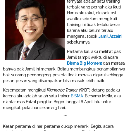
ternyata adalah satu training
terbaik yang pernah aku ikuti.
Harus aku akui, ekspektasi
awalku sebelum mengikuti
training ini tidak terlalu besar
karena aku belum terlalu
mengenal sosok
Jamil Azzaini
sebelumnya.
Pertama kali aku melihat pak
Jamil tampil waktu di acara
Bisma Big Moment
dan merasa
bahwa pak Jamil ini menarik. Beliau membungkus penampilannya
bak seorang pendongeng, peserta tidak merasa digurui sehingga
pesan-pesan yang disampaikan bisa masuk lebih baik.
Kesempatan mengikuti
Wanna be Trainer
(WBT) datang padaku
karena aku adalah salah satu trainer
BISMA
. Bersama Mella, aku
diantar mas Faizal pergi ke Bogor tanggal 6 April lalu untuk
mengikuti pelatihan selama 3 hari.
***
Kesan pertama di hari pertama cukup menarik. Begitu acara