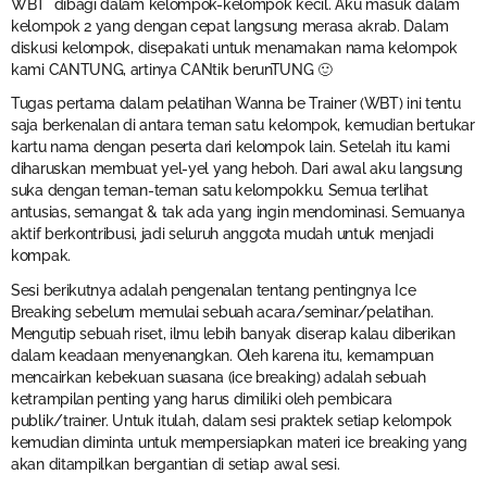
WBT dibagi dalam kelompok-kelompok kecil. Aku masuk dalam
kelompok 2 yang dengan cepat langsung merasa akrab. Dalam
diskusi kelompok, disepakati untuk menamakan nama kelompok
kami CANTUNG, artinya CANtik berunTUNG 🙂
Tugas pertama dalam pelatihan Wanna be Trainer (WBT) ini tentu
saja berkenalan di antara teman satu kelompok, kemudian bertukar
kartu nama dengan peserta dari kelompok lain. Setelah itu kami
diharuskan membuat yel-yel yang heboh. Dari awal aku langsung
suka dengan teman-teman satu kelompokku. Semua terlihat
antusias, semangat & tak ada yang ingin mendominasi. Semuanya
aktif berkontribusi, jadi seluruh anggota mudah untuk menjadi
kompak.
Sesi berikutnya adalah pengenalan tentang pentingnya Ice
Breaking sebelum memulai sebuah acara/seminar/pelatihan.
Mengutip sebuah riset, ilmu lebih banyak diserap kalau diberikan
dalam keadaan menyenangkan. Oleh karena itu, kemampuan
mencairkan kebekuan suasana (ice breaking) adalah sebuah
ketrampilan penting yang harus dimiliki oleh pembicara
publik/trainer. Untuk itulah, dalam sesi praktek setiap kelompok
kemudian diminta untuk mempersiapkan materi ice breaking yang
akan ditampilkan bergantian di setiap awal sesi.