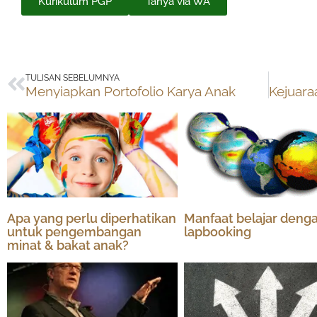
Kurikulum PGP
Tanya via WA
Prev
TULISAN SEBELUMNYA
Menyiapkan Portofolio Karya Anak
Apa yang perlu diperhatikan
Manfaat belajar deng
untuk pengembangan
lapbooking
minat & bakat anak?