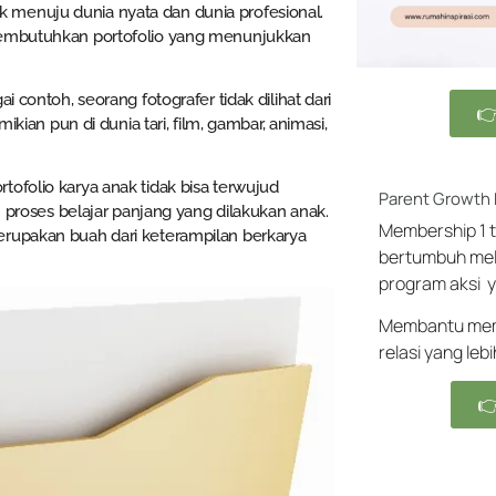
 menuju dunia nyata dan dunia profesional.
 membutuhkan portofolio yang menunjukkan
 contoh, seorang fotografer tidak dilihat dari

ikian pun di dunia tari, film, gambar, animasi,
ofolio karya anak tidak bisa terwujud
Parent Growth
h proses belajar panjang yang dilakukan anak.
Membership 1 t
erupakan buah dari keterampilan berkarya
bertumbuh mel
program aksi y
Membantu memb
relasi yang leb
