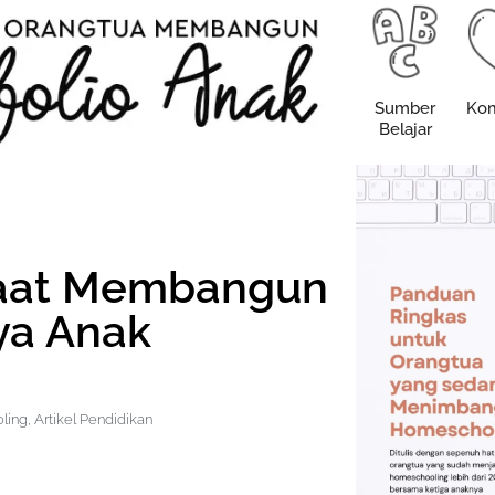
Sumber
Kom
Belajar
saat Membangun
rya Anak
ling
,
Artikel Pendidikan