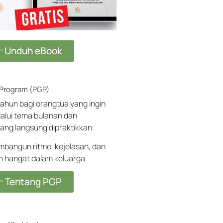
 Unduh eBook
 Program (PGP)
ahun bagi orangtua yang ingin
alui tema bulanan dan
ang langsung dipraktikkan.
angun ritme, kejelasan, dan
ih hangat dalam keluarga.
 Tentang PGP