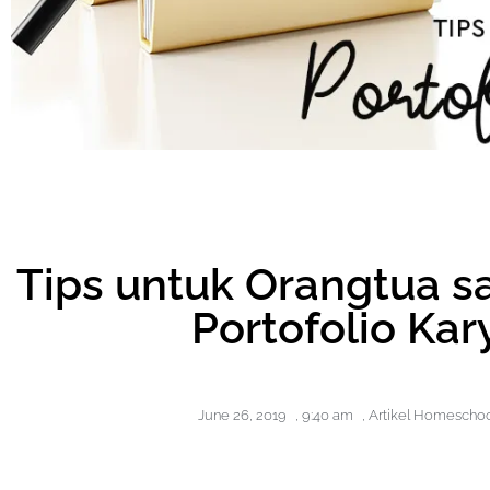
Tips untuk Orangtua 
Portofolio Ka
June 26, 2019
,
9:40 am
,
Artikel Homeschoo