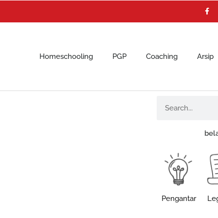
F
a
c
e
b
o
o
k
Homeschooling
PGP
Coaching
Arsip
Search
bel
Pengantar
Leg