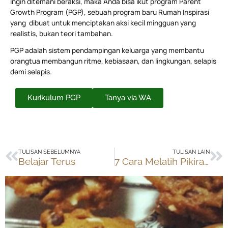
ingin ditemani beraksi, maka Anda bisa ikut program Parent
Growth Program (PGP), sebuah program baru Rumah Inspirasi
yang dibuat untuk menciptakan aksi kecil mingguan yang
realistis, bukan teori tambahan.
PGP adalah sistem pendampingan keluarga yang membantu
orangtua membangun ritme, kebiasaan, dan lingkungan, selapis
demi selapis.
Kurikulum PGP
Tanya via WA
Prev
Ne
TULISAN SEBELUMNYA
TULISAN LAIN
Belajar Terus
7 Cara Melatih Pikiran untuk Bahagia