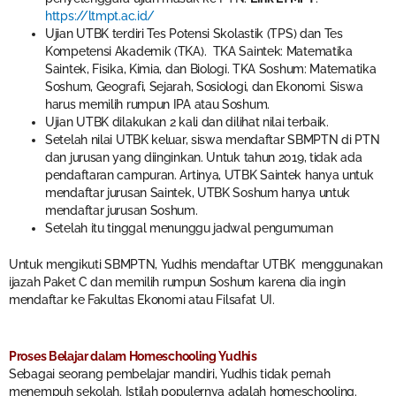
https://ltmpt.ac.id/
Ujian UTBK terdiri Tes Potensi Skolastik (TPS) dan Tes
Kompetensi Akademik (TKA). TKA Saintek: Matematika
Saintek, Fisika, Kimia, dan Biologi. TKA Soshum: Matematika
Soshum, Geografi, Sejarah, Sosiologi, dan Ekonomi. Siswa
harus memilih rumpun IPA atau Soshum.
Ujian UTBK dilakukan 2 kali dan dilihat nilai terbaik.
Setelah nilai UTBK keluar, siswa mendaftar SBMPTN di PTN
dan jurusan yang diinginkan. Untuk tahun 2019, tidak ada
pendaftaran campuran. Artinya, UTBK Saintek hanya untuk
mendaftar jurusan Saintek, UTBK Soshum hanya untuk
mendaftar jurusan Soshum.
Setelah itu tinggal menunggu jadwal pengumuman
Untuk mengikuti SBMPTN, Yudhis mendaftar UTBK menggunakan
ijazah Paket C dan memilih rumpun Soshum karena dia ingin
mendaftar ke Fakultas Ekonomi atau Filsafat UI.
Proses Belajar dalam Homeschooling Yudhis
Sebagai seorang pembelajar mandiri, Yudhis tidak pernah
menempuh sekolah. Istilah populernya adalah homeschooling.