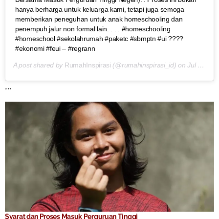
hanya berharga untuk keluarga kami, tetapi juga semoga
memberikan peneguhan untuk anak homeschooling dan
penempuh jalur non formal lain. . . . #homeschooling
#homeschool #sekolahrumah #paketc #sbmptn #ui ????
#ekonomi #feui – #regrann
A post shared by
RumahInspirasi
(@rumahinspirasi_id) on
Jul 9, 2019 at 1:43am PDT
***
Syarat dan Proses Masuk Perguruan Tinggi