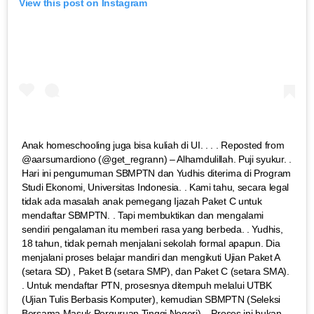
View this post on Instagram
Anak homeschooling juga bisa kuliah di UI. . . . Reposted from
@aarsumardiono (@get_regrann) – Alhamdulillah. Puji syukur. .
Hari ini pengumuman SBMPTN dan Yudhis diterima di Program
Studi Ekonomi, Universitas Indonesia. . Kami tahu, secara legal
tidak ada masalah anak pemegang Ijazah Paket C untuk
mendaftar SBMPTN. . Tapi membuktikan dan mengalami
sendiri pengalaman itu memberi rasa yang berbeda. . Yudhis,
18 tahun, tidak pernah menjalani sekolah formal apapun. Dia
menjalani proses belajar mandiri dan mengikuti Ujian Paket A
(setara SD) , Paket B (setara SMP), dan Paket C (setara SMA).
. Untuk mendaftar PTN, prosesnya ditempuh melalui UTBK
(Ujian Tulis Berbasis Komputer), kemudian SBMPTN (Seleksi
Bersama Masuk Perguruan Tinggi Negeri). . Proses ini bukan