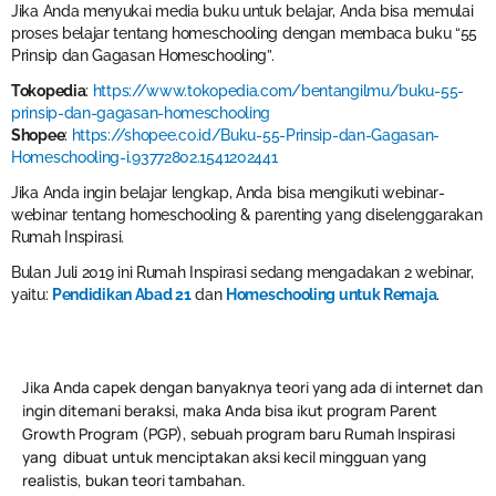
Jika Anda menyukai media buku untuk belajar, Anda bisa memulai
proses belajar tentang homeschooling dengan membaca buku “55
Prinsip dan Gagasan Homeschooling”.
Tokopedia
:
https://www.tokopedia.com/bentangilmu/buku-55-
prinsip-dan-gagasan-homeschooling
Shopee
:
https://shopee.co.id/Buku-55-Prinsip-dan-Gagasan-
Homeschooling-i.93772802.1541202441
Jika Anda ingin belajar lengkap, Anda bisa mengikuti webinar-
webinar tentang homeschooling & parenting yang diselenggarakan
Rumah Inspirasi.
Bulan Juli 2019 ini Rumah Inspirasi sedang mengadakan 2 webinar,
yaitu:
Pendidikan Abad 21
dan
Homeschooling untuk Remaja
.
Jika Anda capek dengan banyaknya teori yang ada di internet dan
ingin ditemani beraksi, maka Anda bisa ikut program Parent
Growth Program (PGP), sebuah program baru Rumah Inspirasi
yang dibuat untuk menciptakan aksi kecil mingguan yang
realistis, bukan teori tambahan.