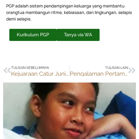
PGP adalah sistem pendampingan keluarga yang membantu
orangtua membangun ritme, kebiasaan, dan lingkungan, selapis
demi selapis.
Kurikulum PGP
Tanya via WA
Prev
Ne
TULISAN SEBELUMNYA
TULISAN LAIN
Kejuaraan Catur Junior Asia 2019 di Solo
Pengalaman Pertama Kejuaraan Catur Junior Asia