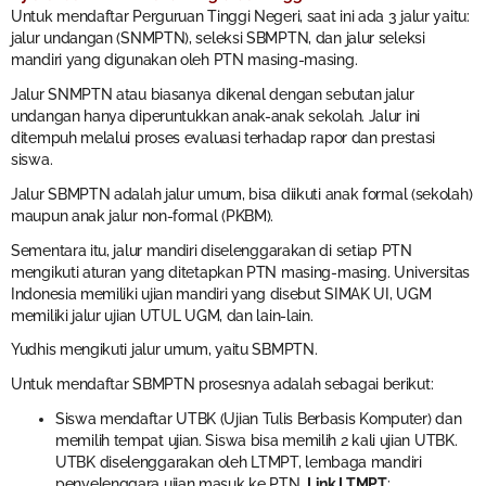
Untuk mendaftar Perguruan Tinggi Negeri, saat ini ada 3 jalur yaitu:
jalur undangan (SNMPTN), seleksi SBMPTN, dan jalur seleksi
mandiri yang digunakan oleh PTN masing-masing.
Jalur SNMPTN atau biasanya dikenal dengan sebutan jalur
undangan hanya diperuntukkan anak-anak sekolah. Jalur ini
ditempuh melalui proses evaluasi terhadap rapor dan prestasi
siswa.
Jalur SBMPTN adalah jalur umum, bisa diikuti anak formal (sekolah)
maupun anak jalur non-formal (PKBM).
Sementara itu, jalur mandiri diselenggarakan di setiap PTN
mengikuti aturan yang ditetapkan PTN masing-masing. Universitas
Indonesia memiliki ujian mandiri yang disebut SIMAK UI, UGM
memiliki jalur ujian UTUL UGM, dan lain-lain.
Yudhis mengikuti jalur umum, yaitu SBMPTN.
Untuk mendaftar SBMPTN prosesnya adalah sebagai berikut:
Siswa mendaftar UTBK (Ujian Tulis Berbasis Komputer) dan
memilih tempat ujian. Siswa bisa memilih 2 kali ujian UTBK.
UTBK diselenggarakan oleh LTMPT, lembaga mandiri
penyelenggara ujian masuk ke PTN.
Link LTMPT
: