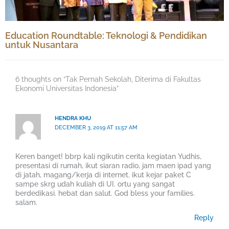
Education Roundtable: Teknologi & Pendidikan
untuk Nusantara
6 thoughts on “Tak Pernah Sekolah, Diterima di Fakultas
Ekonomi Universitas Indonesia”
HENDRA KHU
DECEMBER 3, 2019 AT 11:57 AM
Keren banget! bbrp kali ngikutin cerita kegiatan Yudhis,
presentasi di rumah, ikut siaran radio, jam maen ipad yang
di jatah, magang/kerja di internet. ikut kejar paket C
sampe skrg udah kuliah di UI. ortu yang sangat
berdedikasi. hebat dan salut. God bless your families.
salam.
Reply